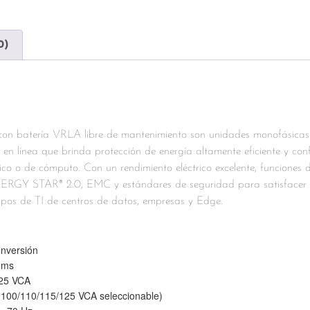
0)
on batería VRLA libre de mantenimiento son unidades monofásicas
 en línea que brinda protección de energía altamente eficiente y co
co o de cómputo. Con un rendimiento eléctrico excelente, funciones de
ERGY STAR® 2.0, EMC y estándares de seguridad para satisfacer 
uipos de TI de centros de datos, empresas y Edge.
onversión
0 ms
 125 VCA
 (100/110/115/125 VCA seleccionable)