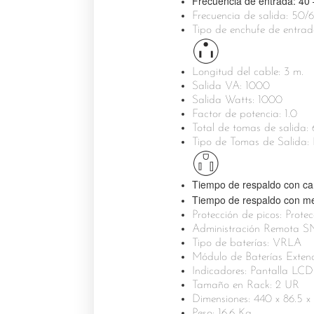
Frecuencia de entrada: 40
Frecuencia de salida: 50
Tipo de enchufe de ent
Longitud del cable: 3 m.
Salida VA: 1000
Salida
Watts
: 1000
Factor de potencia: 1.0
Total de tomas de salida: 
Tipo de Tomas de Salida
Tiempo de respaldo con ca
Tiempo de respaldo con me
Protección de picos: Prote
Administración Remota 
Tipo de baterías: VRLA
Módulo de Baterías Exte
Indicadores: Pantalla LCD
Tamaño en Rack: 2 UR
Dimensiones: 440 x 86.5 
Peso: 16.6 Kg