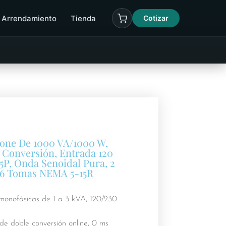
Arrendamiento
Tienda
Cotizar
one De 1000 VA/1000 W,
 Conversión, Entrada 120
P, Onda Senoidal Pura, 2
 6 Tomas NEMA 5-15R
onofásicas de 1 a 3 kVA, 120/230
de doble conversión online, 0 ms