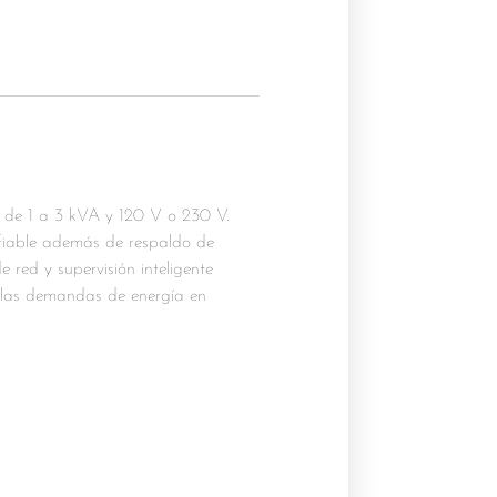
 de 1 a 3 kVA y 120 V o 230 V.
nfiable además de respaldo de
 red y supervisión inteligente
las demandas de energía en