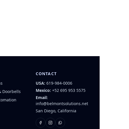
CONTACT
as
USA:
619-984-0006
Mexico:
+52 695 953 5575
& Doorbells
Email:
tomation
info@belmontsolutions.net
San Diego, California