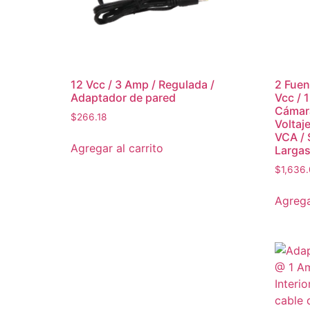
12 Vcc / 3 Amp / Regulada /
2 Fuen
Adaptador de pared
Vcc / 
Cámara
$
266.18
Voltaj
VCA / 
Agregar al carrito
Largas
$
1,636
Agrega