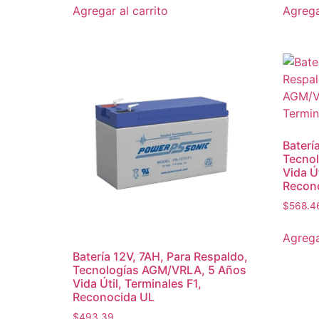
Agregar al carrito
Agrega
Baterí
Tecno
Vida Út
Recon
$
568.4
Agrega
Batería 12V, 7AH, Para Respaldo,
Tecnologías AGM/VRLA, 5 Años
Vida Útil, Terminales F1,
Reconocida UL
$
493.39