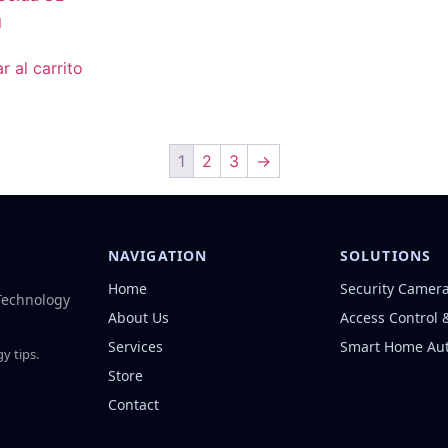
1
r al carrito
1
2
3
→
NAVIGATION
SOLUTIONS
Home
Security Camer
 Technology
About Us
Access Control 
Services
Smart Home Au
y tips.
Store
Contact