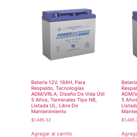
Batería 12V, 18AH, Para
Baterí
Respaldo, Tecnologías
Respal
AGM/VRLA, Diseño De Vida Útil
AGM/VR
5 Años, Terminales Tipo NB,
5 Años
Listada UL, Libre De
Listad
Mantenimiento
Mante
$
1,485.32
$
1,485.
Agregar al carrito
Agrega