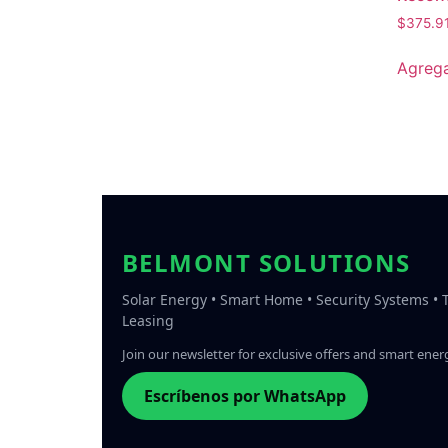
$
375.9
Agrega
BELMONT SOLUTIONS
Solar Energy • Smart Home • Security Systems •
Leasing
Join our newsletter for exclusive offers and smart energ
Escríbenos por WhatsApp