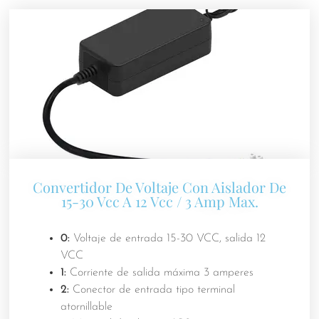
Convertidor De Voltaje Con Aislador De
15-30 Vcc A 12 Vcc / 3 Amp Max.
0:
Voltaje de entrada 15-30 VCC, salida 12
VCC
1:
Corriente de salida máxima 3 amperes
2:
Conector de entrada tipo terminal
atornillable