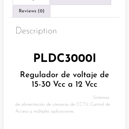
Reviews (0)
Description
PLDC3000I
Regulador de voltaje de
15-30 Vcc a 12 Vcc
Sistemas
de alimentación de cámaras de CCTV, Control de
Acceso y m
últiples aplicaciones.