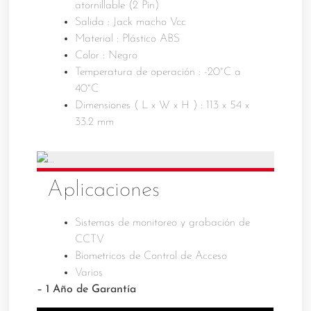
atornillable (2 Pin)
Salida : Jack macho Vcc
Material : Plástico ABS
Color : Negro
Temperatura de operación : -20°C a
40°C
Dimensiones ( L x W x H ) : 113 x 54 x
33.2 mm
Aplicaciones
Sistemas de monitoreo y grabación de
CCTV
Biometricos de Control de Acceso
Varios
– 1 Año de Garantía