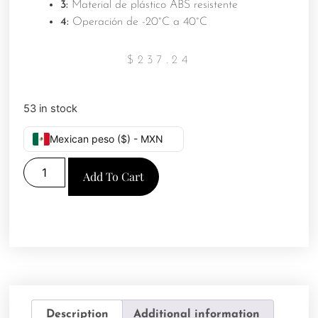
3:
Material de plástico ABS resistente
4:
Operación de -20°C a 40°C
$
237.24
53 in stock
Mexican peso ($) - MXN
Add To Cart
Description
Additional information