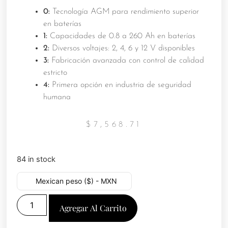
0:
Tecnología AGM para rendimiento superior
en baterías
1:
Capacidades de 0.8 a 260 Ah en baterías
2:
Diversos voltajes: 2, 4, 6 y 12 V disponibles
3:
Fabricación avanzada con control de calidad
estricto
4:
Primera opción en industria de seguridad
humana
$
7,568.71
84 in stock
Mexican peso ($) - MXN
Agregar Al Carrito