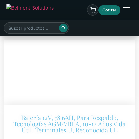
Cotizar
Batería 12V, 78.6AH, Para Respaldo,
Tecnologías AGM/VRLA, 10-12 Años Vida
Útil, Terminales U, Reconocida UL