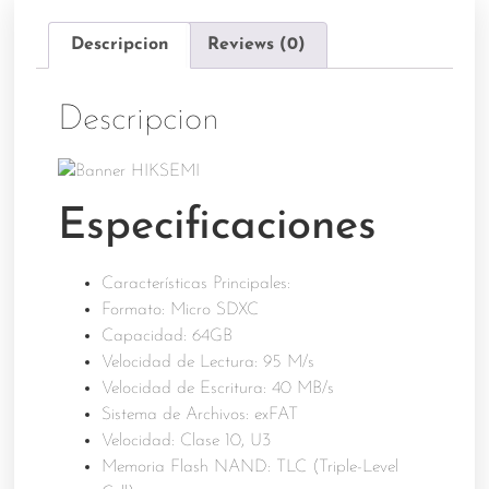
Descripcion
Reviews (0)
Descripcion
Especificaciones
Características Principales:
Formato: Micro SDXC
Capacidad: 64GB
Velocidad de Lectura: 95 M/s
Velocidad de Escritura: 40 MB/s
Sistema de Archivos: exFAT
Velocidad: Clase 10, U3
Memoria Flash NAND: TLC (Triple-Level