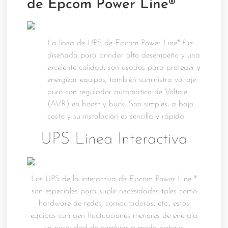
de Epcom Power Line®
La línea de UPS de Epcom Power Line® fue
diseñada para brindar alto desempeño y una
excelente calidad, son usados para proteger y
energizar equipos, también suministra voltaje
puro con regulador automático de Voltaje
(AVR) en boost y buck. Son simples, a bajo
costo y su instalación es sencilla y rápida.
UPS Línea Interactiva
Los UPS de la interactiva de Epcom Power Line ®
son especiales para suplir necesidades tales como
hardware de redes, computadoras, etc., estos
equipos corrigen fluctuaciones menores de energía
sin necesidad de cambiar a modo batería,