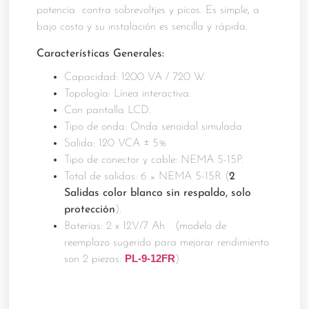
potencia contra sobrevoltjes y picos. Es simple, a
bajo costo y su instalación es sencilla y rápida.
Características Generales:
Capacidad: 1200 VA / 720 W.
Topología: Línea interactiva.
Con pantalla LCD.
Tipo de onda: Onda senoidal simulada
Salida: 120 VCA ± 5%
Tipo de conector y cable: NEMA 5-15P.
Total de salidas: 6 × NEMA 5-15R (
2
Salidas color blanco sin respaldo, solo
protección
).
Baterias: 2 x 12V/7 Ah
(modelo de
reemplazo sugerido para mejorar rendimiento
PL-9-12FR
son 2 piezas:
)