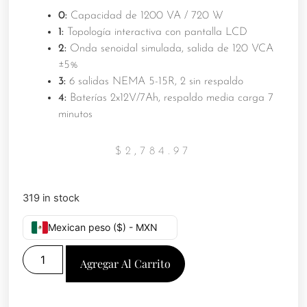
0:
Capacidad de 1200 VA / 720 W
1:
Topología interactiva con pantalla LCD
2:
Onda senoidal simulada, salida de 120 VCA
±5%
3:
6 salidas NEMA 5-15R, 2 sin respaldo
4:
Baterías 2x12V/7Ah, respaldo media carga 7
minutos
$
2,784.97
319 in stock
Mexican peso ($) - MXN
Agregar Al Carrito