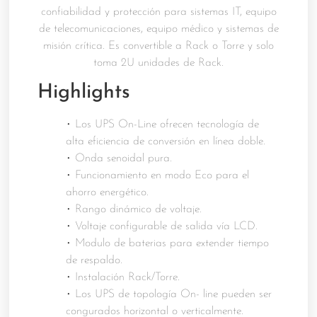
confiabilidad y protección para sistemas IT, equipo
de telecomunicaciones, equipo médico y sistemas de
misión crítica. Es convertible a Rack o Torre y solo
toma 2U unidades de Rack.
Highlights
• Los UPS On-Line ofrecen tecnología de
alta eficiencia de conversión en línea doble.
• Onda senoidal pura.
• Funcionamiento en modo Eco para el
ahorro energético.
• Rango dinámico de voltaje.
• Voltaje configurable de salida vía LCD.
• Modulo de baterias para extender tiempo
de respaldo.
• Instalación Rack/Torre.
• Los UPS de topología On- line pueden ser
congurados horizontal o verticalmente.