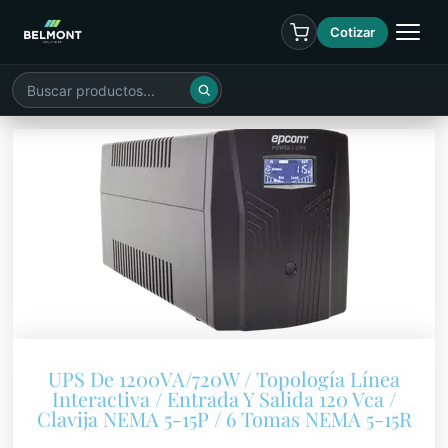
Cotizar
UPS De 1200VA/720W / Topología Línea
Interactiva / Entrada Y Salida 120 Vca /
Clavija NEMA 5-15P / 6 Tomas NEMA 5-15R