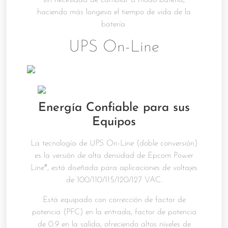
haciendo más longevo el tiempo de vida de la
batería.
UPS On-Line
Energía Confiable para sus
Equipos
La tecnología de UPS On-Line (doble conversión)
es la versión de alta densidad de Epcom Power
Line®, está diseñada para aplicaciones de voltajes
de 100/110/115/120/127 VAC.
Está equipado con corrección de factor de
potencia (PFC) en la entrada, factor de potencia
de 0.9 en la salida, ofreciendo altos niveles de