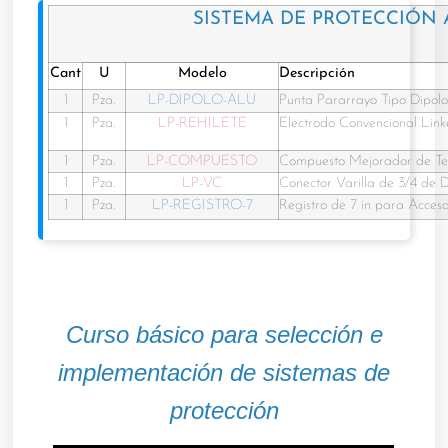
SISTEMA DE PROTECCIÓN 
Cant
U
Modelo
Descripción
1
Pza.
LP-DIPOLO-ALU
Punta Pararrayo Tipo Dipol
1
Pza.
LP-REHILETE
Electrodo Convencional Link
1
Pza.
LP-COMPUESTO
Compuesto Mejorador de Ter
1
Pza.
LP-VC
Conector Varilla de 3/4 de
1
Pza.
LP-REGISTRO-7
Registro de 7 in para Acces
Curso básico para selección e
implementación de sistemas de
protección