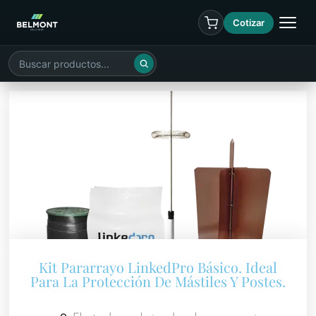
Cotizar
Kit Pararrayo LinkedPro Básico. Ideal
Para La Protección De Mástiles Y Postes.