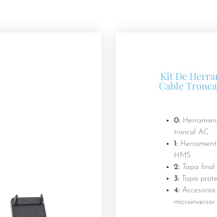
Kit De Herra
Cable Tronca
0:
Herramient
troncal AC
1:
Herramienta
HMS
2:
Tapa final 
3:
Tapa protec
4:
Accesorios 
microinversor