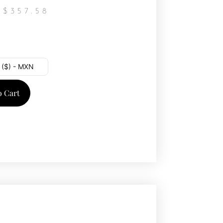
$
357.58
 ($) - MXN
o Cart