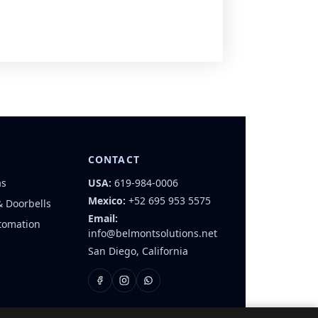
CONTACT
as
USA:
619-984-0006
Mexico:
+52 695 953 5575
& Doorbells
Email:
tomation
info@belmontsolutions.net
San Diego, California