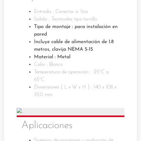
Entrada : Conector a Vca
Salida : Terminales tipo tornillo
Tipo de montaje : para instalación en
pared
Incluye cable de alimentación de 1.8
metros, clavija NEMA 5-15
Material : Metal
Color : Blanco
Temperatura de operación : -25°C a
65°C
Dimensiones ( L x W x H ) : 140 x 108 x
33.0 mm
Aplicaciones
Sistemas de monitoreo y grabación de