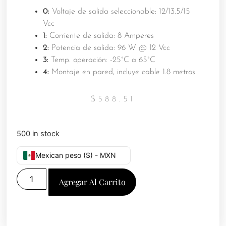
0:
Voltaje de salida seleccionable: 12/13.5/15
Vcc
1:
Corriente de salida: 8 Amperes
2:
Potencia de salida: 96 W @ 12 Vcc
3:
Temp. operación: -25°C a 65°C
4:
Montaje en pared, incluye cable 1.8 metros
$
588.51
500 in stock
Mexican peso ($) - MXN
Agregar Al Carrito