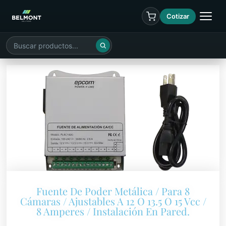
Cotizar
Fuente De Poder Metálica / Para 8
Cámaras / Ajustables A 12 O 13.5 O 15 Vcc /
8 Amperes / Instalación En Pared.