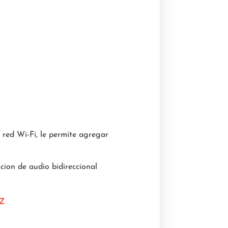
 red Wi-Fi, le permite agregar
cion de audio bidireccional
IZ