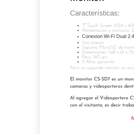
Características:
7′ Touch Screen 1024 x 6
Alimentación y consumo: 2
Conexion Wi-Fi Dual 2.
Uso interior
Soporta MicroSD de has
Dimensiones: 5e8 x 61 x 1
Peso: 160 grs.
3 Años garantía
Para un segundo monitor se rec
El monitor CS-SD7 es un monit
camaras y videoporteros dent
Al agregar el Videoportero CS
con el visitante, es decir tr