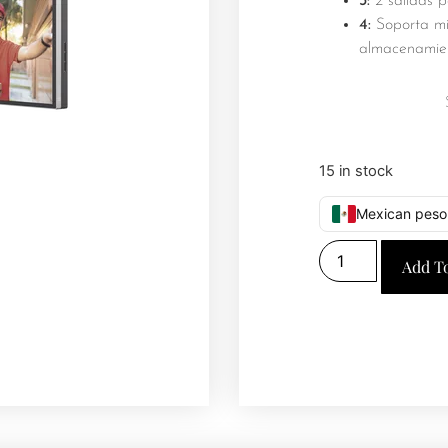
3:
2 salidas p
4:
Soporta mi
almacenamie
15 in stock
Mexican peso
Add T