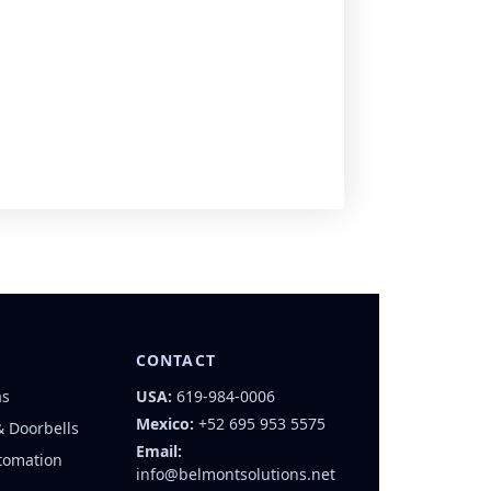
CONTACT
as
USA:
619-984-0006
Mexico:
+52 695 953 5575
& Doorbells
Email:
tomation
info@belmontsolutions.net