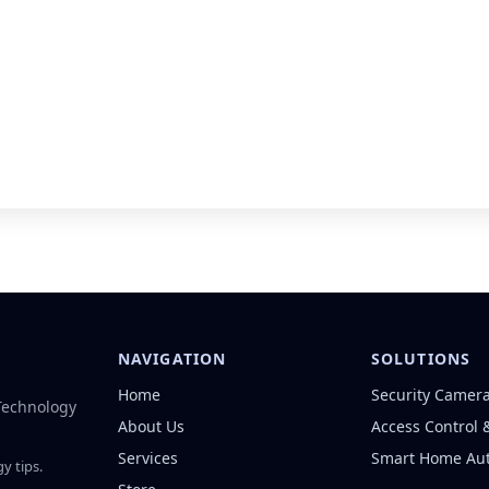
NAVIGATION
SOLUTIONS
Home
Security Camer
 Technology
About Us
Access Control 
Services
Smart Home Au
y tips.