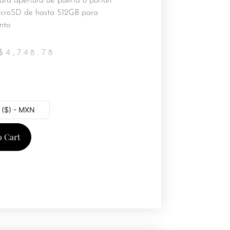
ara apertura de puerta o portón
croSD de hasta 512GB para
nto
$
4,748.78
 ($) - MXN
o Cart