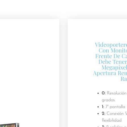
Videoportero
Con Monito
Frente De Ca
Debe Tener
Megapíxel
Apertura Rem
Ra
0:
Resolución
grados
1:
7' pantalla 
2:
Conexión W
flexibilidad