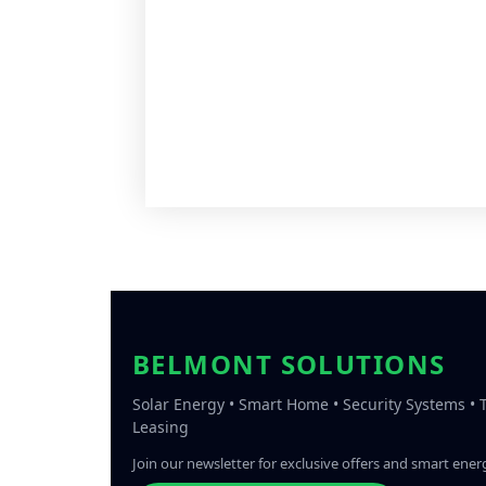
BELMONT SOLUTIONS
Solar Energy • Smart Home • Security Systems •
Leasing
Join our newsletter for exclusive offers and smart energ