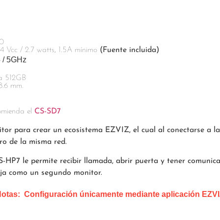
00
4 Vcc / 2.7 watts, 1.5A mínimo
(Fuente incluida)
4 / 5GHz
ta 512GB
58.6 mm.
omienda el
CS-SD7
or para crear un ecosistema EZVIZ, el cual al conectarse a la
ro de la misma red.
-HP7 le permite recibir llamada, abrir puerta y tener comunica
abaja como un segundo monitor.
Notas:
Configuración únicamente mediante aplicación EZV