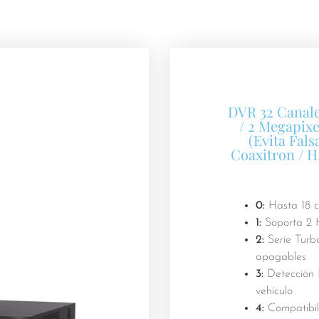
DVR 32 Canale
/ 2 Megapixe
(Evita Fals
Coaxitron / H
0:
Hasta 18 c
1:
Soporta 2 
2:
Serie Turb
apagables
3:
Detección I
vehículo
4:
Compatibil