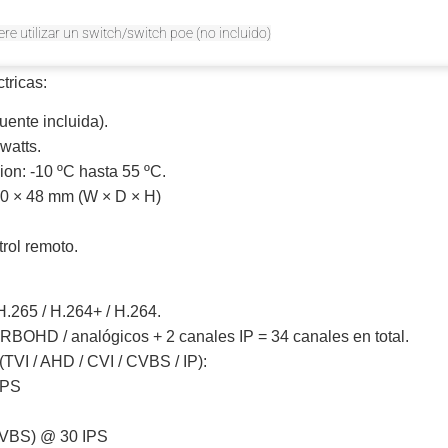
ere utilizar un switch/switch poe (no incluido)
tricas:
uente incluida).
watts.
on: -10 ºC hasta 55 ºC.
0 × 48 mm (W × D × H)
rol remoto.
.265 / H.264+ / H.264.
RBOHD / analógicos + 2 canales IP = 34 canales en total.
(TVI / AHD / CVI / CVBS / IP):
 IPS
CVBS) @ 30 IPS