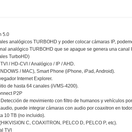
n 5.0
ales analógicos TURBOHD y poder colocar cámaras IP, podem
 canal analógico TURBOHD que se apague se genera una canal 
ales TurboHD)
VI / HD-CVI / Analógico / IP / AHD.
INDOWS / MAC), Smart Phone (iPhone, iPad, Android).
egador Internet Explorer.
sitio de hasta 64 canales (iVMS-4200).
onnect P2P
: Detección de movimiento con filtro de humanos y vehículos por I
e audio, puede integrar cámaras con audio por coaxitron en todo
 10 TB (no incluido).
485 (HIKVISION C, COAXITRON, PELCO D, PELCO P, etc).
al TVI