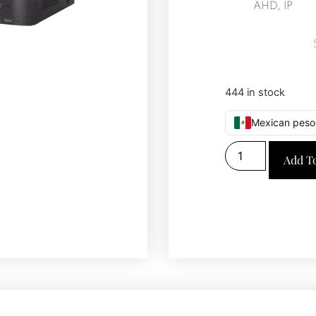
AHD, IP
444 in stock
Mexican peso
Add T