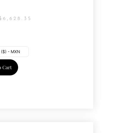
$
6,628.35
 ($) - MXN
o Cart