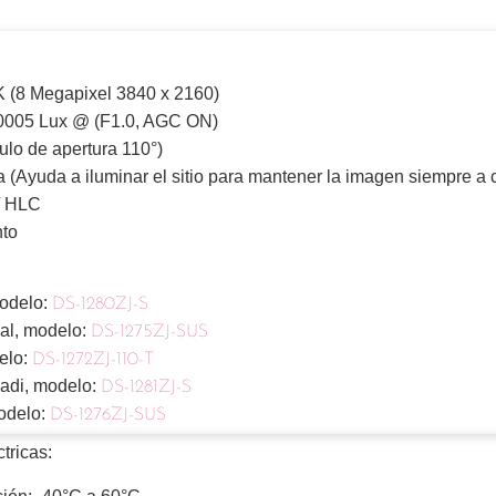
 (8 Megapixel 3840 x 2160)
.0005 Lux @ (F1.0, AGC ON)
ulo de apertura 110°)
 (Ayuda a iluminar el sitio para mantener la imagen siempre a c
/ HLC
nto
modelo:
DS-1280ZJ-S
cal, modelo:
DS-1275ZJ-SUS
elo:
DS-1272ZJ-110-T
nadi, modelo:
DS-1281ZJ-S
odelo:
DS-1276ZJ-SUS
tricas: