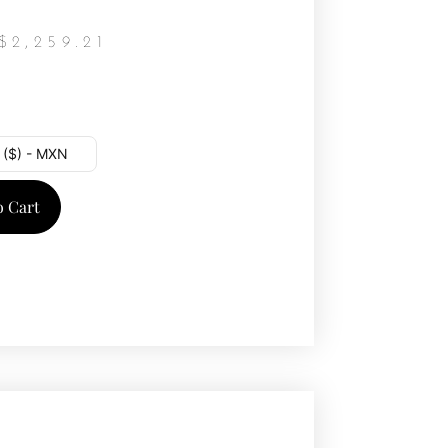
$
2,259.21
 ($) - MXN
o Cart