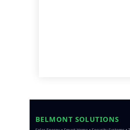
BELMONT SOLUTIONS
Solar Energy • Smart Home • Security Systems •