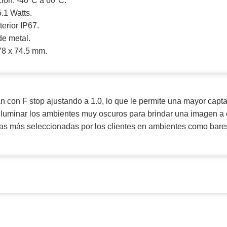
ión: -40°C a 60°C.
.1 Watts.
terior IP67.
de metal.
78 x 74.5 mm.
 con F stop ajustando a 1.0, lo que le permite una mayor capt
e iluminar los ambientes muy oscuros para brindar una imagen a c
las
más seleccionadas por los clientes en ambientes como bares,