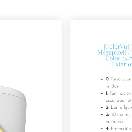
[ColorVu]
Megapixel) /
Color 24/7
Exterio
0:
Resolución
nítidas
1:
Iluminación
oscuridad tot
2:
Lente fijo
3:
40 metros d
nocturna
4:
Protección 