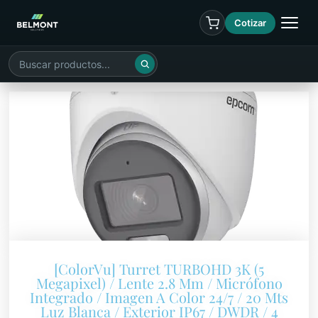
Cotizar
[ColorVu] Turret TURBOHD 3K (5
Megapixel) / Lente 2.8 Mm / Micrófono
Integrado / Imagen A Color 24/7 / 20 Mts
Luz Blanca / Exterior IP67 / DWDR / 4