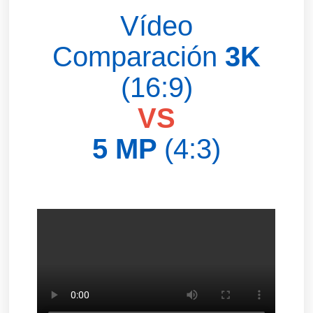
Vídeo
Comparación
3K
(16:9)
VS
5 MP
(4:3)