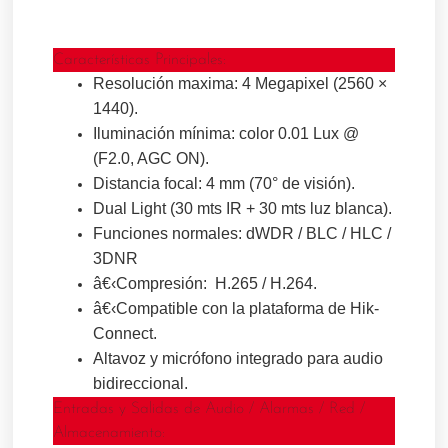
Características Principales:
Resolución maxima: 4 Megapixel (2560 ×
1440).
Iluminación mínima: color 0.01 Lux @
(F2.0, AGC ON).
Distancia focal: 4 mm (70° de visión).
Dual Light (30 mts IR + 30 mts luz blanca).
Funciones normales: dWDR / BLC / HLC /
3DNR
â€‹Compresión: H.265 / H.264.
â€‹Compatible con la plataforma de Hik-
Connect.
Altavoz y micrófono integrado para audio
bidireccional.
Entradas y Salidas de Audio / Alarmas / Red /
Almacenamiento: