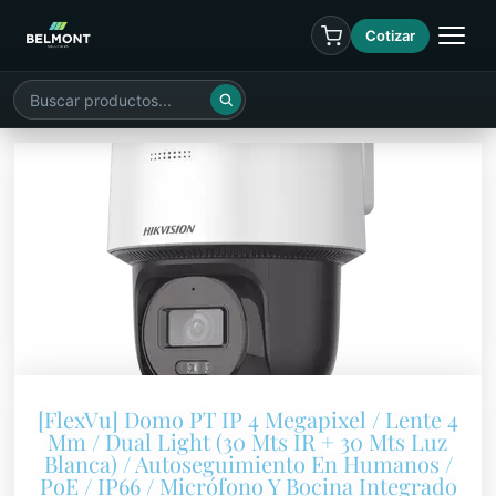
Cotizar
[FlexVu] Domo PT IP 4 Megapixel / Lente 4
Mm / Dual Light (30 Mts IR + 30 Mts Luz
Blanca) / Autoseguimiento En Humanos /
PoE / IP66 / Micrófono Y Bocina Integrado