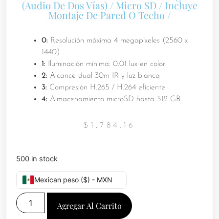
(Audio De Dos Vías) / Micro SD / Incluye
Montaje De Pared O Techo /
0:
Resolución máxima 4 megapíxeles (2560 x
1440)
1:
Iluminación mínima: 0.01 lux en color
2:
Alcance dual 30m IR y luz blanca
3:
Compresión H.265 / H.264 eficiente
4:
Almacenamiento microSD hasta 512 GB
$
1,784.16
500 in stock
Mexican peso ($) - MXN
Agregar Al Carrito