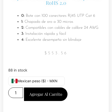
RoHS 2.0
0:
Bote con 100 conectores RJ45 UTP Cat 6
1:
Chapado de oro a 30 micras
2:
Compatibles con cables de calibre 24 AWG
3:
Instalación rápida y fácil
4:
Excelente desempeño sin blindaje
$
553.56
88 in stock
Mexican peso ($) - MXN
Agregar Al Carrito