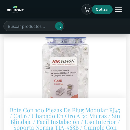
Cotizar
Bote Con 100 Piezas De Plug Modular RJ45
/ Cat 6 / Chapado En Oro A 30 Micras / Sin
Blindaje / Facil Instalación / Uso Interior /
Soporta Norma TIA-568B / Cumple Con