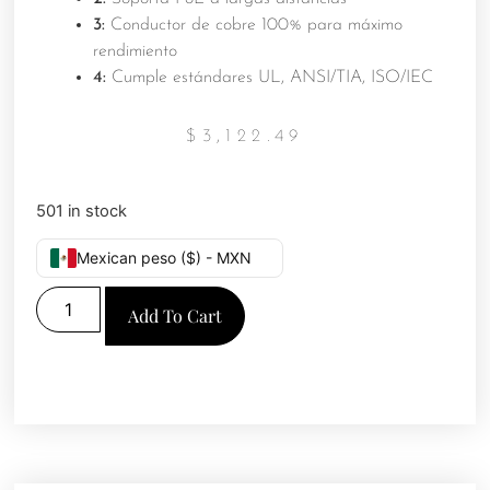
3:
Conductor de cobre 100% para máximo
rendimiento
4:
Cumple estándares UL, ANSI/TIA, ISO/IEC
$
3,122.49
501 in stock
Mexican peso ($) - MXN
Add To Cart