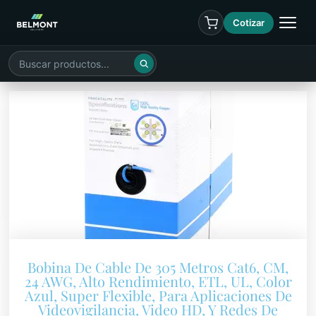
Cotizar
Bobina De Cable De 305 Metros Cat6, CM,
24 AWG, Alto Rendimiento, ETL, UL, Color
Azul, Super Flexible, Para Aplicaciones De
Videovigilancia, Video HD, Y Redes De