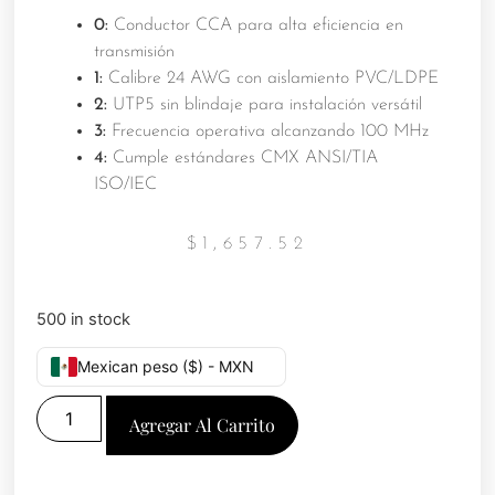
0:
Conductor CCA para alta eficiencia en
transmisión
1:
Calibre 24 AWG con aislamiento PVC/LDPE
2:
UTP5 sin blindaje para instalación versátil
3:
Frecuencia operativa alcanzando 100 MHz
4:
Cumple estándares CMX ANSI/TIA
ISO/IEC
$
1,657.52
500 in stock
Mexican peso ($) - MXN
Agregar Al Carrito