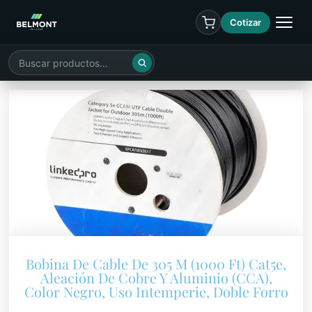
Cotizar
Bobina De Cable De 305 M (1000 Ft) Cat5e,
Aleación De Cobre Y Aluminio (CCA),
Color Negro, Uso Intemperie, Doble Forro