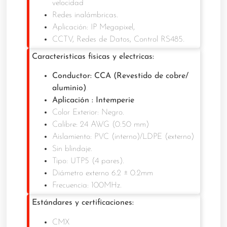
velocidad
Redes inalámbricas.
Aplicación: IP Megapixel,
CCTV, Redes de Datos, Control RS485.
Caracteristicas fisicas y electricas:
Conductor: CCA (Revestido de cobre/
aluminio)
.
Aplicación : Intemperie
Color Exterior: Negro.
Calibre: 24 AWG (0.50 mm)
Aislamiento: PVC (interno)/LDPE (externo)
Sin blindaje.
Tipo: UTP5 (4 pares).
Diámetro externo 6.2 ± 0.2mm
Frecuencia: 100MHz.
Estándares y certificaciones:
CMX