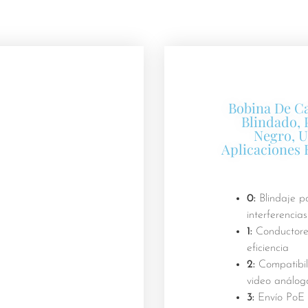
Bobina De Ca
Blindado, 
Negro, U
Aplicaciones 
0:
Blindaje po
interferencias
1:
Conductore
eficiencia
2:
Compatibil
video análog
3:
Envío PoE a