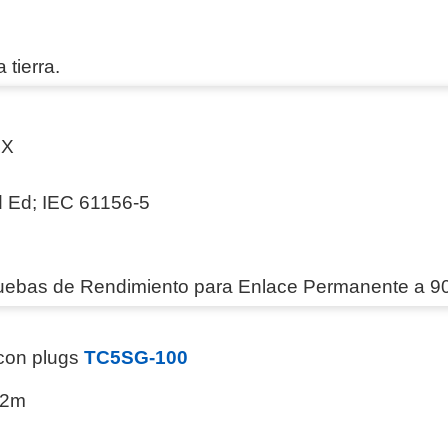
 tierra.
MX
 Ed; IEC 61156-5
uebas de Rendimiento para Enlace Permanente a 9
con plugs
TC5SG-100
52m