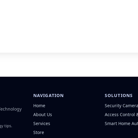
NAVIGATION
SOLUTIONS
Home
Security Camer
 Technology
About Us
Access Control 
Services
Smart Home Au
y tips.
Store