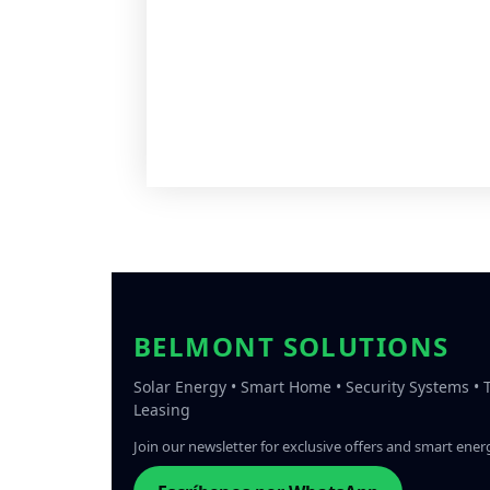
BELMONT SOLUTIONS
Solar Energy • Smart Home • Security Systems •
Leasing
Join our newsletter for exclusive offers and smart energ