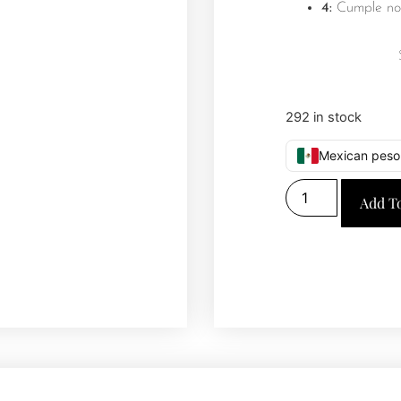
4:
Cumple no
292 in stock
Mexican peso
Add T