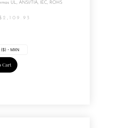
rmas UL, ANSI/TIA, IEC, ROHS
$
2,109.93
 ($) - MXN
o Cart