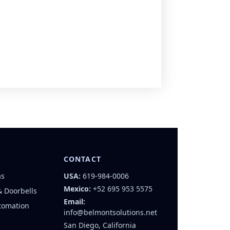
CONTACT
as
USA:
619-984-0006
Mexico:
+52 695 953 5575
& Doorbells
Email:
tomation
info@belmontsolutions.net
San Diego, California