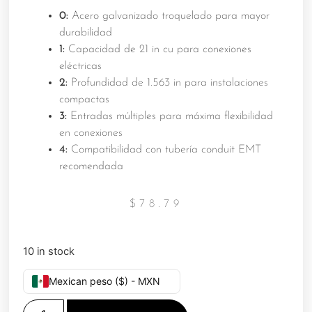
0:
Acero galvanizado troquelado para mayor
durabilidad
1:
Capacidad de 21 in cu para conexiones
eléctricas
2:
Profundidad de 1.563 in para instalaciones
compactas
3:
Entradas múltiples para máxima flexibilidad
en conexiones
4:
Compatibilidad con tubería conduit EMT
recomendada
$
78.79
10 in stock
Mexican peso ($) - MXN