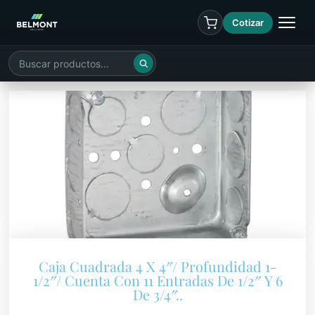
Cotizar
Caja Cuadrada 4 X 4″/ Profundidad 1-
1/2″/ Cuenta Con 11 Entradas De 1/2″ Y 6
De 3/4″..