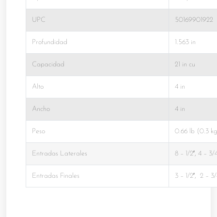
UPC
50169901922
Profundidad
1.563 in
Capacidad
21 in cu
Alto
4 in
Ancho
4 in
Peso
0.66 lb (0.3 k
Entradas Laterales
8 – 1/2′, 4 – 3/
Entradas Finales
3 – 1/2′, 2 – 3/