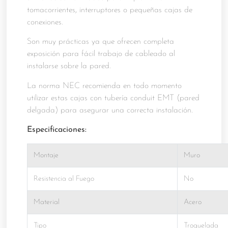
tomacorrientes, interruptores o pequeñas cajas de
conexiones.
Son muy prácticas ya que ofrecen completa
exposición para fácil trabajo de cableado al
instalarse sobre la pared.
La norma NEC recomienda en todo momento
utilizar estas cajas con tubería conduit EMT (pared
delgada) para asegurar una correcta instalación.
Especificaciones:
Montaje
Muro
Resistencia al Fuego
No
Material
Acero
Tipo
Troquelada