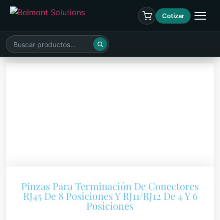
Cotizar
Pinzas Para Terminación De Conectores
RJ45 De 8 Posiciones Y RJ11/RJ12 De 4 Y 6
Posiciones