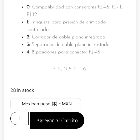
0:
Compatibilidad con conectores RJ-45, RJ-11,
RJ-12
1:
Trinquete para presión de crimpado
controlada
2:
Cortador de cable plano integrado
3:
Separador de cable plano incrustado
4:
8 posiciones para conector RJ-45
$
3,053.16
28 in stock
Mexican peso ($) - MXN
Agregar Al Carrito