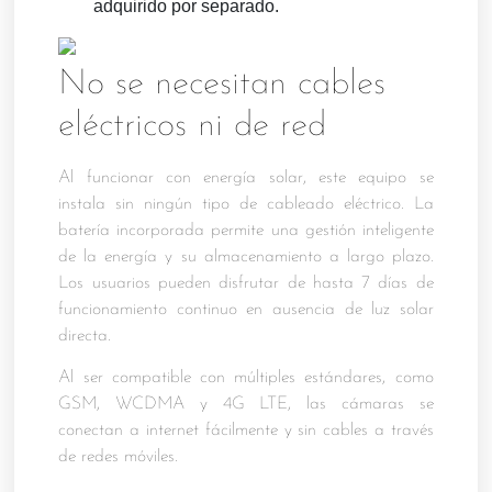
adquirido por separado.
No se necesitan cables
eléctricos ni de red
Al funcionar con energía solar, este equipo se
instala sin ningún tipo de cableado eléctrico. La
batería incorporada permite una gestión inteligente
de la energía y su almacenamiento a largo plazo.
Los usuarios pueden disfrutar de hasta 7 días de
funcionamiento continuo en ausencia de luz solar
directa.
Al ser compatible con múltiples estándares, como
GSM, WCDMA y 4G LTE, las cámaras se
conectan a internet fácilmente y sin cables a través
de redes móviles.