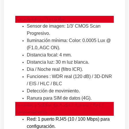
Características Principales:
Sensor de imagen: 1/3′ CMOS Scan
Progresivo.
Iluminación mínima: Color: 0.0005 Lux @
(F1.0, AGC ON).
Distancia focal: 4 mm.
Distancia luz: 30 m luz blanca.
Dia / Noche real (filtro ICR).
Funciones : WDR real (120 dB) / 3D-DNR
/ EIS / HLC / BLC
Detección de movimiento.
Ranura para SIM de datos (4G).
Entradas y Salidas de Audio / Alarma / Red /
Almacenamiento:
Red: 1 puerto RJ45 (10 / 100 Mbps) para
configuración.