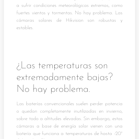
a sufrir condiciones meteorológicas extremas, como
fuertes vientos y tormentas. No hay problema. Las
cámaras solares de Hikvision son robustas y
estables.
¿Las temperaturas son
extremadamente bajas?
No hay problema.
Las baterías convencionales suelen perder potencia
o quedan completamente inutilizadas en invierno,
sobre todo a altitudes elevadas. Sin embargo, estas
cámaras a base de energía solar vienen con una
batería que funciona a temperaturas de hasta -20°