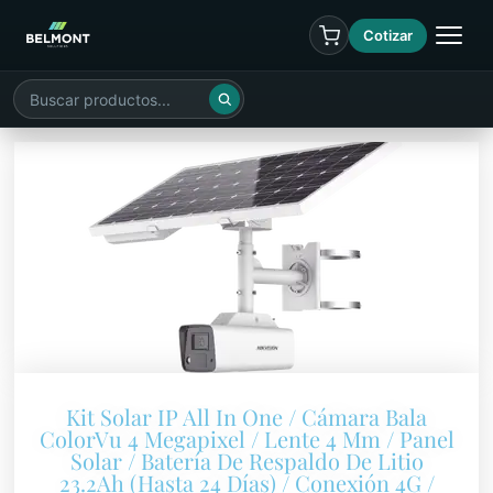
Cotizar
Kit Solar IP All In One / Cámara Bala
ColorVu 4 Megapixel / Lente 4 Mm / Panel
Solar / Batería De Respaldo De Litio
23.2Ah (Hasta 24 Días) / Conexión 4G /