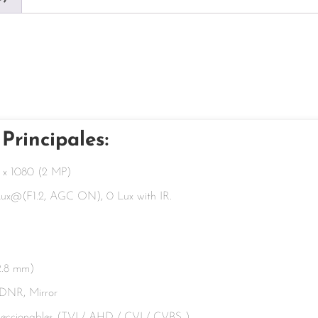
 Principales:
0 x 1080 (2 MP)
 Lux@(F1.2, AGC ON), 0 Lux with IR.
(2.8 mm)
DNR, Mirror
eleccionables (TVI / AHD / CVI / CVBS ).