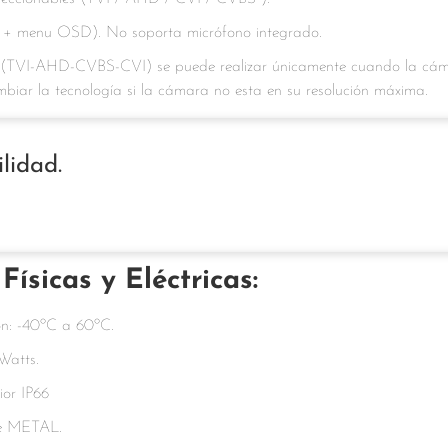
eo + menu OSD). No soporta micrófono integrado.
 (TVI-AHD-CVBS-CVI) se puede realizar únicamente cuando la cáma
iar la tecnología si la cámara no esta en su resolución máxima.
lidad.
Físicas y Eléctricas:
ón: -40ºC a 60ºC.
 Watts.
rior IP66
de METAL.