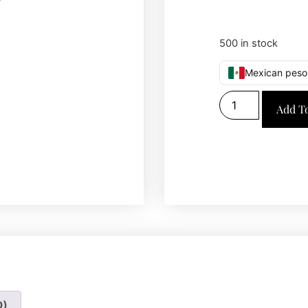
500 in stock
Mexican peso
Add T
0)