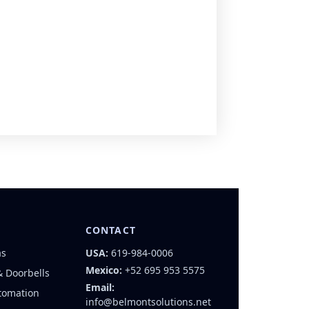
CONTACT
as
USA:
619-984-0006
Mexico:
+52 695 953 5575
& Doorbells
Email:
tomation
info@belmontsolutions.net