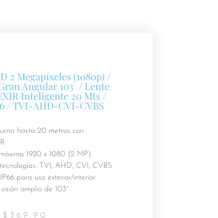
 2 Megapíxeles (1080p) /
ran Angular 103° / Lente
EXIR Inteligente 20 Mts /
P66 / TVI-AHD-CVI-CVBS
turna hasta 20 metros con
IR
 máxima 1920 x 1080 (2 MP)
tecnologías: TVI, AHD, CVI, CVBS
IP66 para uso exterior/interior
visión amplio de 103°
$
369.90