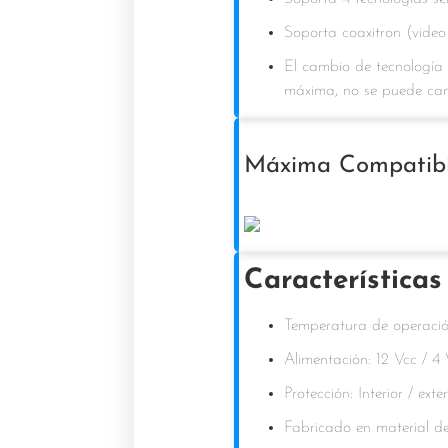
Soporta coaxitron (vid
El cambio de tecnología
máxima, no se puede camb
Máxima
Compatibi
Características 
Temperatura de operaci
Alimentación: 12 Vcc / 4
Protección: Interior / exte
Fabricado en material 