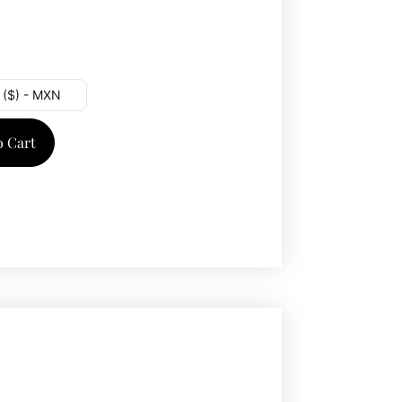
 ($) - MXN
o Cart