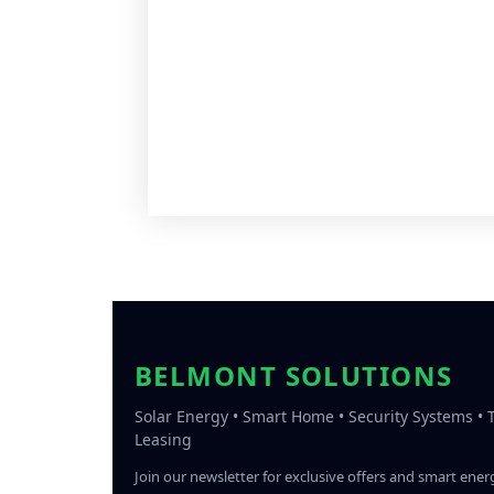
BELMONT SOLUTIONS
Solar Energy • Smart Home • Security Systems •
Leasing
Join our newsletter for exclusive offers and smart energ