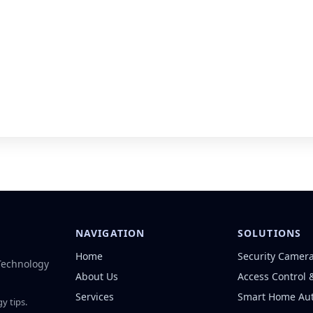
NAVIGATION
SOLUTIONS
Home
Security Camer
 Technology
About Us
Access Control 
Services
Smart Home Au
y tips.