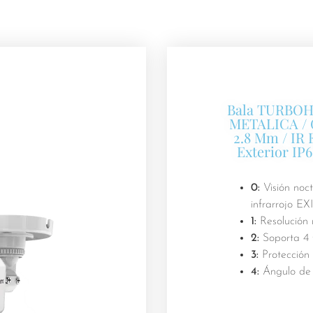
Bala TURBOHD
METALICA / G
2.8 Mm / IR 
Exterior I
0:
Visión noc
infrarrojo EX
1:
Resolución
2:
Soporta 4 
3:
Protección 
4:
Ángulo de 