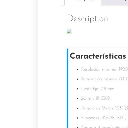
Description
Características
Resolución máxima: 192
Iluminación mínima: 0.1
Lente fijo: 2.8 mm
20 mts IR EXIR.
Ángulo de Visión: 103° 
Funciones:
dWDR, BLC, 
Soporta 4 tecnologías s