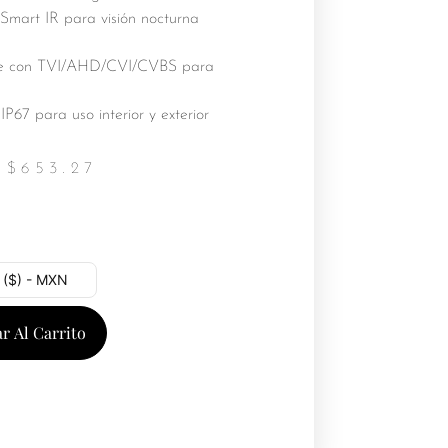
Smart IR para visión nocturna
e con TVI/AHD/CVI/CVBS para
IP67 para uso interior y exterior
$
653.27
 ($) - MXN
r Al Carrito