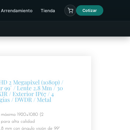
Arrendamiento
Tienda
Cotizar
D 2 Megapixel (1080p) /
 99° / Lente 2.8 Mm / 30
IR / Exterior IP67 / 4
gías / DWDR / Metal
 máxima 1920×1080 (2
 para alta calidad
2.8 mm con ángulo visión de 99°