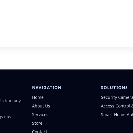
NAVIGATION
SOLUTIONS
Home
Security Camer
 Technology
About Us
Access Control 
Services
Smart Home Au
y tips.
Store
Contact