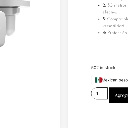
2:
30 metros 
efectiva
3:
Compatibl
versatilidad
4:
Protección 
502 in stock
Mexican peso
Agrega