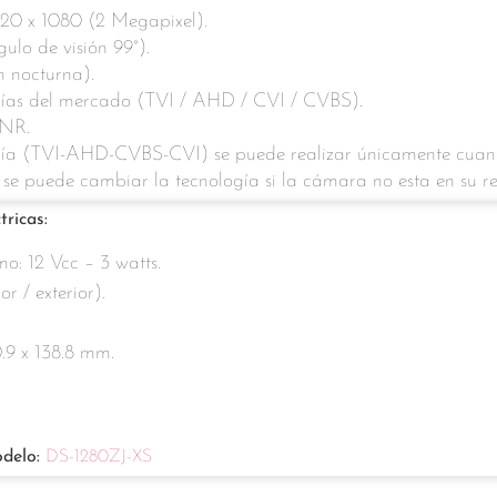
920 x 1080 (2 Megapixel).
gulo de visión 99°).
n nocturna).
ogías del mercado (TVI / AHD / CVI / CVBS).
NR.
gía (TVI-AHD-CVBS-CVI) se puede realizar únicamente cuan
 se puede cambiar la tecnología si la cámara no esta en su r
tricas:
o: 12 Vcc – 3 watts.
or / exterior).
.9 x 138.8 mm.
odelo:
DS-1280ZJ-XS