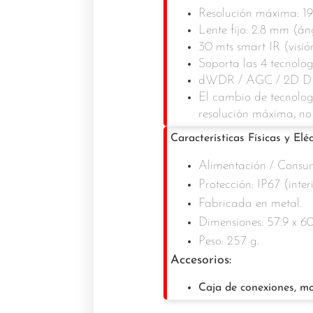
Resolución máxima: 1
Lente fijo: 2.8 mm (án
30 mts smart IR (visió
Soporta las 4 tecnol
dWDR / AGC / 2D D
El cambio de tecnolo
resolución máxima, no
Características Físicas y Eléc
Alimentación / Consum
Protección: IP67 (interi
Fabricada en metal.
Dimensiones: 57.9 x 60
Peso: 257 g.
Accesorios:
Caja de conexiones, m