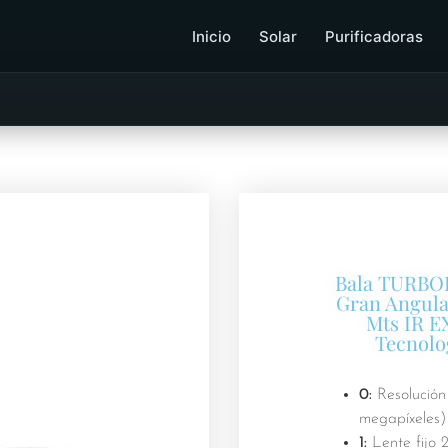
Inicio
Solar
Purificadoras
Bala TURBOH
Gran Angular
Mts IR EX
Tecnolo
0:
Resolución
megapíxeles)
1:
Lente fijo 