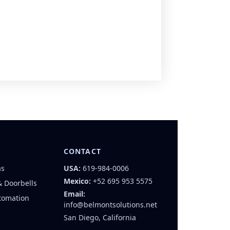
CONTACT
as
USA:
619-984-0006
Mexico:
+52 695 953 5575
& Doorbells
Email:
tomation
info@belmontsolutions.net
San Diego, California