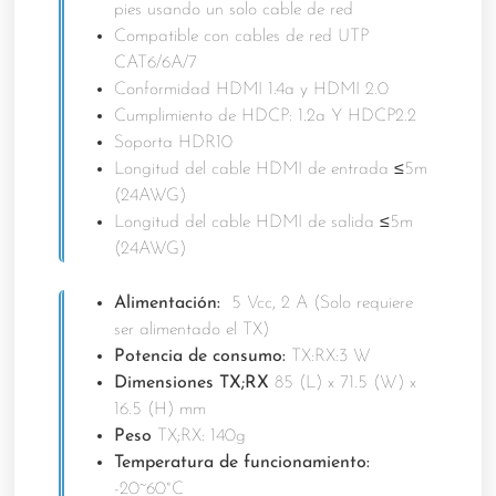
pies usando un solo cable de red
Compatible con cables de red UTP
CAT6/6A/7
Conformidad HDMI 1.4a y HDMI 2.0
Cumplimiento de HDCP: 1.2a Y HDCP2.2
Soporta HDR10
Longitud del cable HDMI de entrada ≤5m
(24AWG)
Longitud del cable HDMI de salida ≤5m
(24AWG)
Alimentación:
5 Vcc, 2 A (Solo requiere
ser alimentado el TX)
Potencia de consumo:
TX:RX:3 W
Dimensiones TX;RX
85 (L) x 71.5 (W) x
16.5 (H) mm
Peso
TX;RX: 140g
Temperatura de funcionamiento:
-20~60°C