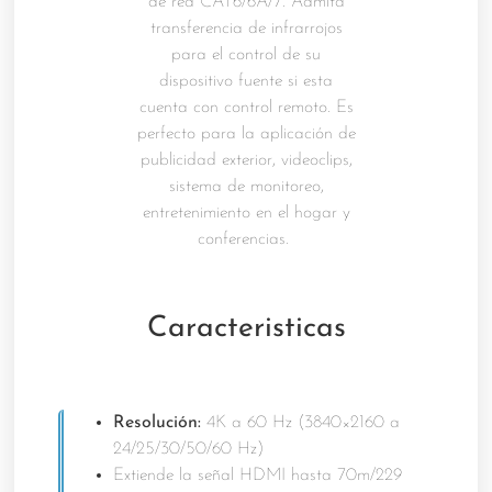
de red CAT6/6A/7. Admita
transferencia de infrarrojos
para el control de su
dispositivo fuente si esta
cuenta con control remoto. Es
perfecto para la aplicación de
publicidad exterior, videoclips,
sistema de monitoreo,
entretenimiento en el hogar y
conferencias.
Caracteristicas
Resolución:
4K a 60 Hz (3840×2160 a
24/25/30/50/60 Hz)
Extiende la señal HDMI hasta 70m/229