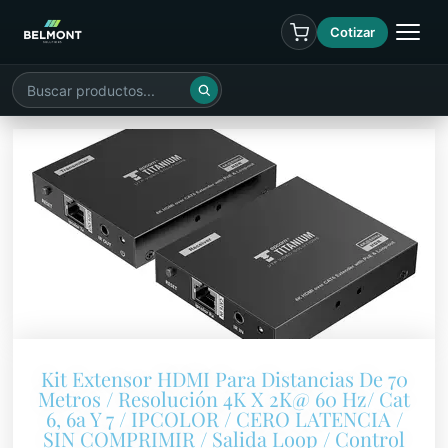
Cotizar
Kit Extensor HDMI Para Distancias De 70
Metros / Resolución 4K X 2K@ 60 Hz/ Cat
6, 6a Y 7 / IPCOLOR / CERO LATENCIA /
SIN COMPRIMIR / Salida Loop / Control