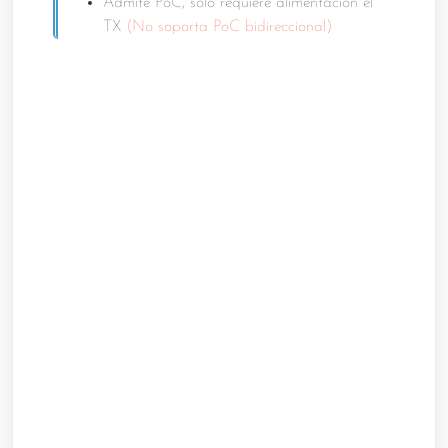
Admite PoC, solo requiere alimentacion el
TX
(No soporta PoC bidireccional)