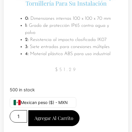
Tornillería Para Su Instalación
0:
Dimensiones internas 100 x 100 x 70 mm
1:
Grado de protección IP65 contra agua y
polvo
2:
Resistencia al impacto clasificada IK07
3:
Siete entradas para conexiones múltiples
4:
Material plástico ABS para uso industrial
$
51.29
500 in stock
Mexican peso ($) - MXN
Agregar Al Carrito