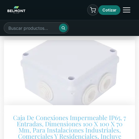
Cotizar
Caja De Conexiones Impermeable IP65, 7
Entradas, Dimensiones 100 X 100 X 70
Mm, Para Instalaciones Industriales,
Comerciales Y Residenciales, Incluye