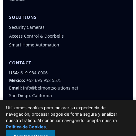
SOLUTIONS
Security Cameras
Access Control & Doorbells
Smart Home Automation
CONTACT
USA:
619-984-0006
Mexico:
+52 695 953 5575
Email:
info@belmontsolutions.net
San Diego, California
Utilizamos cookies para mejorar su experiencia de
navegación, procesar pagos de forma segura y analizar
nuestro tráfico. Al continuar navegando, acepta nuestra
Política de Cookies
.
© 2025 Belmont Solutions — All rights reserved.
Privacy Policy
·
Terms & Conditions