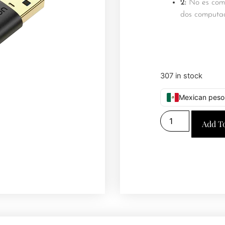
2:
No es comp
dos computad
307 in stock
Mexican peso
Add T