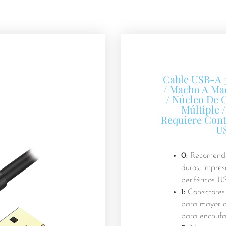
Cable USB-A 3
/ Macho A Ma
/ Núcleo De 
Múltiple 
Requiere Cont
US
0:
Recomenda
duros, impre
periféricos 
1:
Conectores 
para mayor d
para enchufa