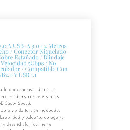
.0 A USB-A 3.0 / 2 Metros
cho / Conector Niquelado
Cobre Estañado / Blindaje
/ Velocidad 5Gbps / No
rolador / Compatible Con
B2.0 Y USB 1.1
do para carcasas de discos
soras, módems, cámaras y otros
USB Súper Speed.
de alivio de tensión moldeados
urabilidad y peldaños de agarre
r y desenchufar fácilmente