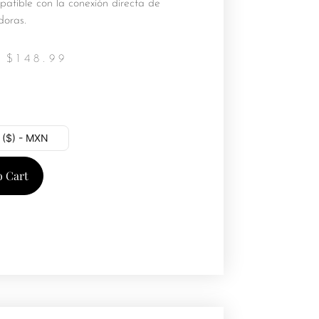
atible con la conexión directa de
oras.
$
148.99
 ($) - MXN
o Cart