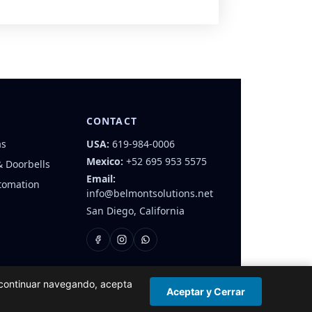
CONTACT
as
USA:
619-984-0006
Mexico:
+52 695 953 5575
& Doorbells
Email:
tomation
info@belmontsolutions.net
San Diego, California
l continuar navegando, acepta
Privacy Policy
·
Terms & Conditions
Aceptar y Cerrar