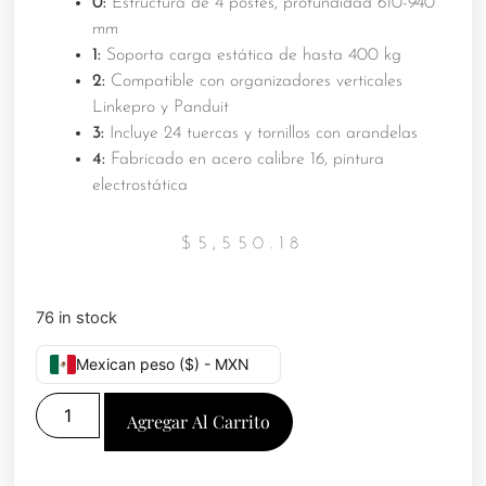
0:
Estructura de 4 postes, profundidad 610-940
mm
1:
Soporta carga estática de hasta 400 kg
2:
Compatible con organizadores verticales
Linkepro y Panduit
3:
Incluye 24 tuercas y tornillos con arandelas
4:
Fabricado en acero calibre 16, pintura
electrostática
$
5,550.18
76 in stock
Mexican peso ($) - MXN
Agregar Al Carrito