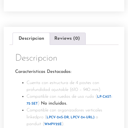
Descripcion
Reviews (0)
Descripcion
Características Destacadas:
Cuenta con estructura de 4 postes con
profundidad ajustable (610 – 940 mm).
Compatible con ruedas de uso rudo (
LP-CAST-
)
No incluidos.
72-SET
Compatible con organizadores verticales
linkedpro (
o
LPCV-24S-DR, LPCV-24-URL)
panduit (
).
WMPV22E