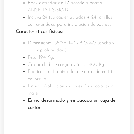
Rack estándar de 19′ acorde a norma
ANSI/TIA RS-310-D
Incluye 24 tuercas enjauladas + 24 tornillos
con arandelas para instalación de equipos.
Características físicas:
Dimensiones: 550 x 1147 x 610-940 (ancho x
alto x profundidad).
Peso: 19.4 Kg.
Capacidad de carga estática: 400 Kg.
Fabricación: Lámina de acero rolado en frío
calibre 16.
Pintura: Aplicación electroestática color semi
mate.
Envío desarmado y empacado en caja de
cartón.