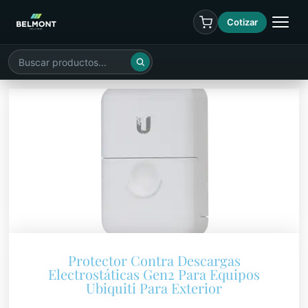
Cotizar
Protector Contra Descargas
Electrostáticas Gen2 Para Equipos
Ubiquiti Para Exterior