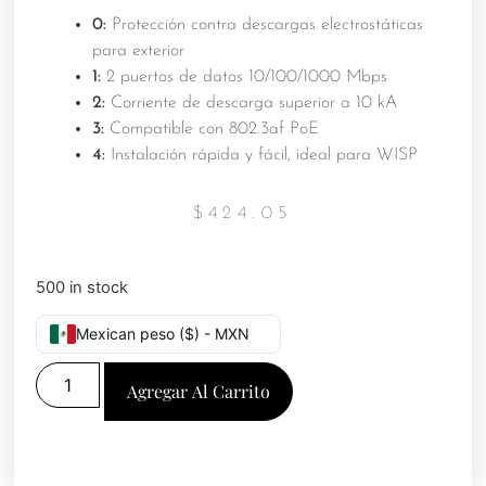
0:
Protección contra descargas electrostáticas
para exterior
1:
2 puertos de datos 10/100/1000 Mbps
2:
Corriente de descarga superior a 10 kA
3:
Compatible con 802.3af PoE
4:
Instalación rápida y fácil, ideal para WISP
$
424.05
500 in stock
Mexican peso ($) - MXN
Agregar Al Carrito