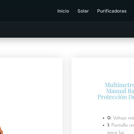
Inicio
Solar
Purificadoras
Multímetro
Manual Ra
Protección D
0:
Voltaje m
1:
Pantalla re
poca luz