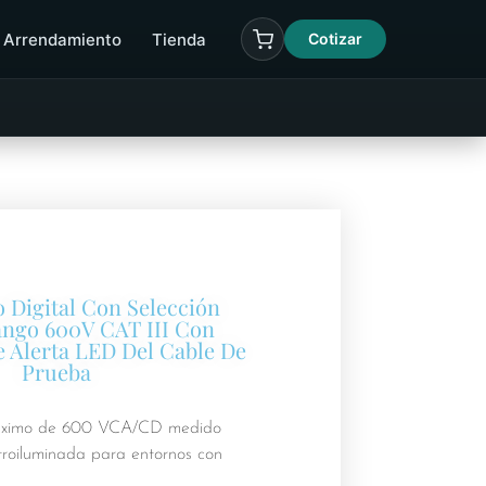
Arrendamiento
Tienda
Cotizar
 Digital Con Selección
ngo 600V CAT III Con
e Alerta LED Del Cable De
Prueba
áximo de 600 VCA/CD medido
troiluminada para entornos con