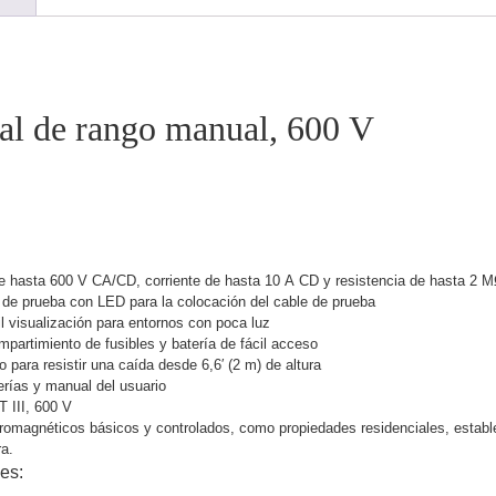
tal de rango manual, 600 V
e hasta 600 V CA/CD, corriente de hasta 10 A CD y resistencia de hasta 2 MΩ
e de prueba con LED para la colocación del cable de prueba
il visualización para entornos con poca luz
mpartimiento de fusibles y batería de fácil acceso
 para resistir una caída desde 6,6′ (2 m) de altura
erías y manual del usuario
T III, 600 V
ctromagnéticos básicos y controlados, como propiedades residenciales, estab
ra.
es: