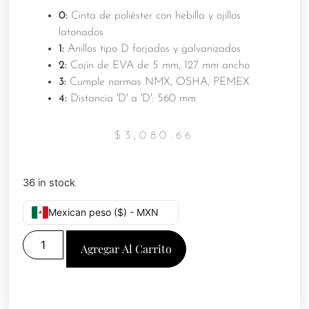
0:
Cinta de poliéster con hebilla y ojillos
latonados
1:
Anillos tipo D forjados y galvanizados
2:
Cojín de EVA de 5 mm, 127 mm ancho
3:
Cumple normas NMX, OSHA, PEMEX
4:
Distancia 'D' a 'D': 560 mm
$
3,080.66
36 in stock
Mexican peso ($) - MXN
Agregar Al Carrito