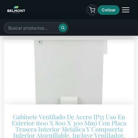
Cotizar
Gabinete Ventilado De Acero IP55 Uso En
Exterior (600 X 800 X 300 Mm) Con Placa
Trasera Interior Metálica Y Compuerta
Inferior Atornillable. Incluye Ventilador,