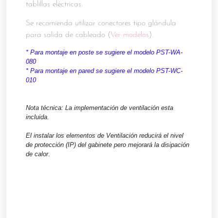
tablillas eléctricas.
Se recomienda utilizar conectores tipo glándula
para salida de cableado (
Ver modelos
).
* Para montaje en poste se sugiere el modelo PST-WA-
080
* Para montaje en pared se sugiere el modelo PST-WC-
010
Nota técnica:
La implementación de ventilación esta
incluida.
El instalar los elementos de Ventilación reducirá el nivel
de protección (IP) del gabinete pero mejorará la disipación
de calor
.