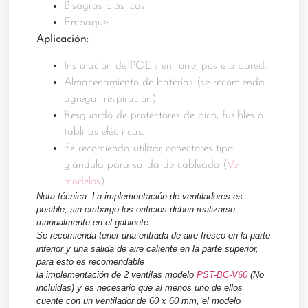
Bisagras plásticas.
Empaque.
Aplicación:
Instalación de POE’s en torre, poste o pared.
Almacenamiento de baterías (se recomienda
agregar respiración).
Resguardo de protectores de pico, fusibles o
tablillas eléctricas.
Se recomienda utilizar conectores tipo
glándula para salida de cableado (
Ver
modelos
).
Nota técnica:
La implementación de ventiladores es
posible, sin embargo los orificios deben realizarse
manualmente en el gabinete.
Se recomienda tener una entrada de aire fresco en la parte
inferior y una salida de aire caliente en la parte superior,
para esto es recomendable
la implementación de 2 ventilas modelo
PST-BC-V60
(No
incluidas) y es necesario que al menos uno de ellos
cuente con un ventilador de 60 x 60 mm, el modelo