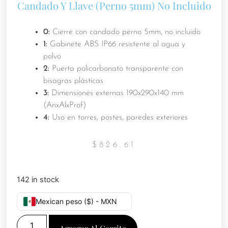
Candado Y Llave (Perno 5mm) No Incluido
0:
Cierre con candado perno 5mm, no incluido
1:
Gabinete ABS IP66 resistente al agua y
polvo
2:
Puerta policarbonato transparente con
bisagras plásticas
3:
Dimensiones externas 190x290x140 mm
(AnxAlxProf)
4:
Uso en torres, postes, paredes exteriores
$
826.61
142 in stock
Mexican peso ($) - MXN