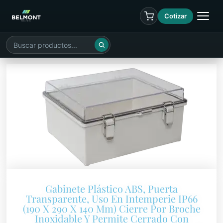
Cotizar
Gabinete Plástico ABS, Puerta
Transparente, Uso En Intemperie IP66
(190 X 290 X 140 Mm) Cierre Por Broche
Inoxidable Y Permite Cerrado Con