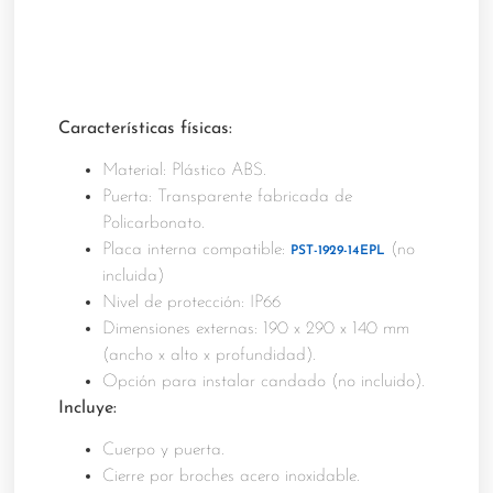
Características físicas:
Material: Plástico ABS.
Puerta: Transparente fabricada de
Policarbonato.
Placa interna compatible:
(no
PST-1929-14EPL
incluida)
Nivel de protección: IP66
Dimensiones externas: 190 x 290 x 140 mm
(ancho x alto x profundidad).
Opción para instalar candado (no incluido).
Incluye:
Cuerpo y puerta.
Cierre por broches acero inoxidable.