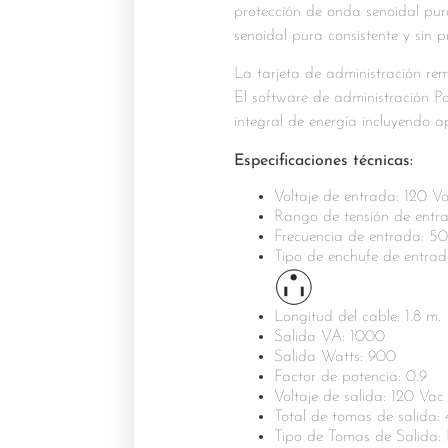
protección de onda senoidal pur
senoidal pura consistente y sin p
La tarjeta de administración re
El software de administración Po
integral de energía incluyendo 
Especificaciones técnicas:
Voltaje de entrada: 120 V
Rango de tensión de entr
Frecuencia de entrada: 50
Tipo de enchufe de entrad
Longitud del cable: 1.8 m.
Salida VA: 1000
Salida Watts: 900
Factor de potencia: 0.9
Voltaje de salida: 120 Vac
Total de tomas de salida: 
Tipo de Tomas de Salida