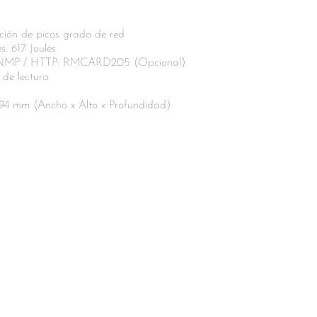
cción de picos grado de red
s: 617 Joules
 SNMP / HTTP: RMCARD205 (Opcional)
 de lectura
394 mm (Ancho x Alto x Profundidad)