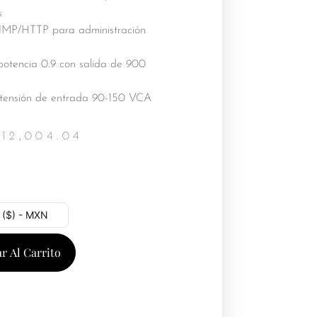
s
MP/HTTP para administración
e
potencia 0.9 con salida de 900
ensión de entrada 90-150 VCA
$
12,004.04
 ($) - MXN
r Al Carrito