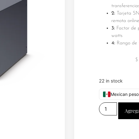
transferencia
2:
Tarjeta SN
remota onlin
3:
Factor de 
watts
4:
Rango de t
22 in stock
Mexican peso
Agrega