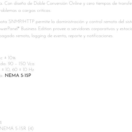
a. Con diseño de Doble Conversión Online y cero tiempos de transf
roblemas a cargas criticas.
mota SNMP/HTTP permite la daministración y control remoto del sis
werPanel® Business Edition provee a servidores corporativos y estacio
apagado remoto, logging de evento, reporte y notificaciones.
ac ± 10%
ada: 90 – 150 Vca
 ± 10, 60 ± 10 Hz
a:
NEMA 5-15P
4
: NEMA 5-15R (4)