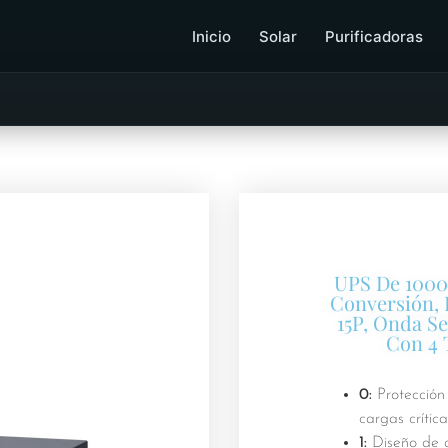
Inicio
Solar
Purificadoras
UPS De 1000
Conversión, 
15P, Onda Se
Con 4
0:
Protección
cargas crítica
1:
Diseño de d