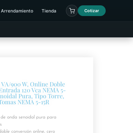
Arrendamiento
Tienda
Cotizar
 VA/900 W, Online Doble
Entrada 120 Vca NEMA 5-
noidal Pura, Tipo Torre,
 Tomas NEMA 5-15R
 de onda senoidal pura para
s
oble conversión online, cero