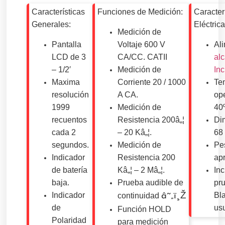
Características
Funciones de Medición:
Caracter
Generales:
Eléctrica
Medición de
Pantalla
Voltaje 600 V
Al
LCD de 3
CA/CC. CATII
al
– 1/2′
Medición de
Inc
Maxima
Corriente 20 / 1000
Te
resolución
A CA.
op
1999
Medición de
40
recuentos
Resistencia 200â„¦
Di
cada 2
– 20 Kâ„¦.
68
segundos.
Medición de
Pe
Indicador
Resistencia 200
ap
de batería
Kâ„¦ – 2 Mâ„¦.
In
baja.
Prueba audible de
pr
Indicador
Bl
continuidad
â˜„ï¸Ž
de
usu
Función HOLD
Polaridad
para medición