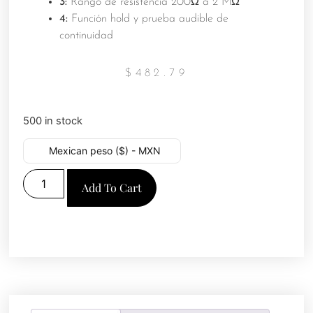
3:
Rango de resistencia 200Ω a 2 MΩ
4:
Función hold y prueba audible de
continuidad
$
482.79
500 in stock
Mexican peso ($) - MXN
Add To Cart