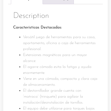
Description
Características Destacadas:
Versátil juego de herramientas para su casa,
apartamento, oficina o caja de herramientas
profesional.
Extensiones magnéticas para un mayor
alcance.
El agarre cómodo evita la fatiga y ayuda
enormemente.
Viene en una cómoda, compacta y clara caja
de almacenamiento.
El destornillador grande cuenta con
‘matraca’ (trinquete) para agilizar la
instalación/desinstalación de tornillos.
El equipo debe utilizarse para torques bajos