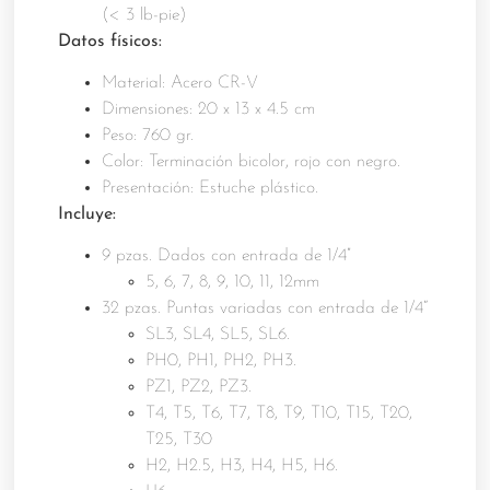
(< 3 lb-pie)
Datos físicos:
Material: Acero CR-V
Dimensiones: 20 x 13 x 4.5 cm
Peso: 760 gr.
Color: Terminación bicolor, rojo con negro.
Presentación: Estuche plástico.
Incluye:
9 pzas. Dados con entrada de 1/4”
5, 6, 7, 8, 9, 10, 11, 12mm
32 pzas. Puntas variadas con entrada de 1/4“
SL3, SL4, SL5, SL6.
PH0, PH1, PH2, PH3.
PZ1, PZ2, PZ3.
T4, T5, T6, T7, T8, T9, T10, T15, T20,
T25, T30
H2, H2.5, H3, H4, H5, H6.