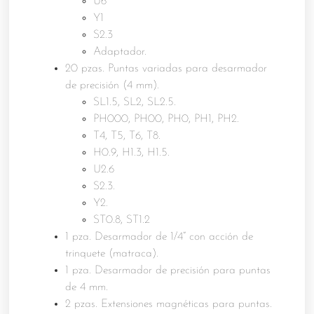
U6
Y1
S2.3
Adaptador.
20 pzas. Puntas variadas para desarmador
de precisión (4 mm).
SL1.5, SL2, SL2.5.
PH000, PH00, PH0, PH1, PH2.
T4, T5, T6, T8.
H0.9, H1.3, H1.5.
U2.6
S2.3.
Y2.
ST0.8, ST1.2
1 pza. Desarmador de 1/4“ con acción de
trinquete (matraca).
1 pza. Desarmador de precisión para puntas
de 4 mm.
2 pzas. Extensiones magnéticas para puntas.