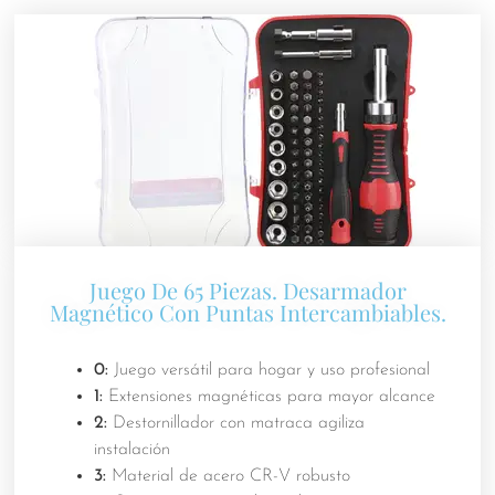
Juego De 65 Piezas. Desarmador
Magnético Con Puntas Intercambiables.
0:
Juego versátil para hogar y uso profesional
1:
Extensiones magnéticas para mayor alcance
2:
Destornillador con matraca agiliza
instalación
3:
Material de acero CR-V robusto