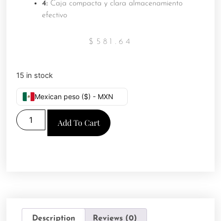
4:
Caja compacta y clara almacenamiento
efectivo
$
581.64
15 in stock
Mexican peso ($) - MXN
Add To Cart
Description
Reviews (0)