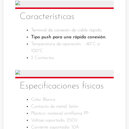
Características
Terminal de conexión de cable rápido.
Tipo push para una rápida conexión.
Temperatura de operación: -40°C a
100°C
2 Contactos
Especificaciones físicas
Color Blanco
Contacto de metal: latón
Plástico: material antiflama PP
Voltaje soportado: 250V
Corriente soportada: 10A