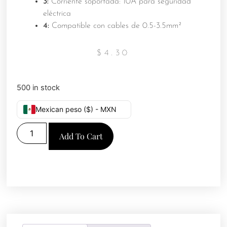
3:
Corriente soportada: 10A para seguridad
eléctrica
4:
Compatible con cables de 0.5-3.5mm²
$
4.30
500 in stock
Mexican peso ($) - MXN
Add To Cart