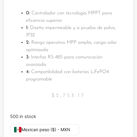
0:
Controlador con tecnología MPPT para
eficiencia superior
1:
Diseño impermeable y a prueba de polvo,
IP32
2:
Rango operativo MPP amplio, carga solar
optimizada
3:
Interfaz RS-485 para comunicación
avanzada
4:
Compatibilidad con baterías LiFePO4
programable
$
2,753.17
500 in stock
Mexican peso ($) - MXN