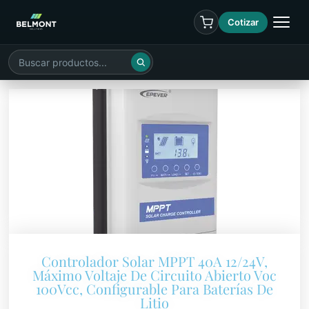
Cotizar
Controlador Solar MPPT 40A 12/24V,
Máximo Voltaje De Circuito Abierto Voc
100Vcc, Configurable Para Baterías De
Litio