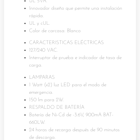
UL 5VA.
Innovador diseño que permite una instalación
rápida.
UL y cUL.
Color de carcasa: Blanco
CARACTERISTICAS ELÉCTRICAS
127/240 VAC.
Interruptor de prueba e indicador de tasa de
carga.
LAMPARAS
1 Watt (x2) luz LED para el modo de
emergencia.
150 lm para 2W.
RESPALDO DE BATERÍA
Batería de Ni-Cd de -3.6V, 900mA BAT-
660LW.
24 horas de recarga después de 90 minutos
de descarga.