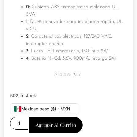
0:
Cubierta ABS termoplástica moldeada UL
5VA
1:
Diseño innovador para instalación rápida, UL
y CUL
2:
Características eléctricas: 127/240 VAC,
interruptor prueba
3:
Luces LED emergencia, 150 lm a 2W
4:
Batería Ni-Cd: 3.6V, 900mA, recarga 24h
$
446.97
502 in stock
Mexican peso ($) - MXN
Agregar Al Carrito