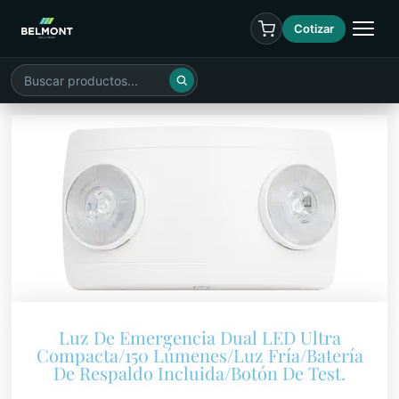
Cotizar
Luz De Emergencia Dual LED Ultra
Compacta/150 Lúmenes/Luz Fría/Batería
De Respaldo Incluida/Botón De Test.