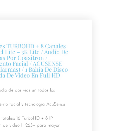
les TURBOHD + 8 Canales
el Lite – 3K Lite / Audio De
as Por Coaxitron /
ento Facial / ACUSENSE
Alarmas) / 1 Bahía De Disco
ida De Video En Full HD
dio de dos vías en todos los
nto facial y tecnología AcuSense
totales: 16 TurboHD + 8 IP
 de video H.265+ para mayor