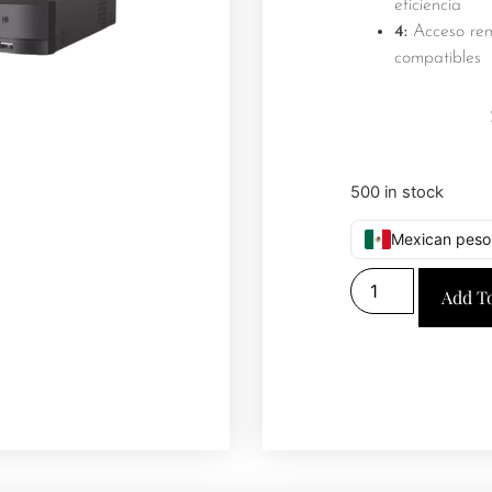
eficiencia
4:
Acceso rem
compatibles
500 in stock
Mexican peso
Add T