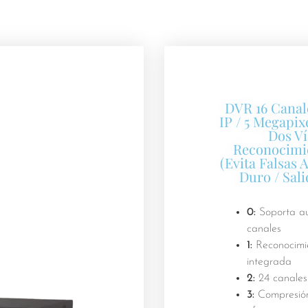
DVR 16 Cana
IP / 5 Megapix
Dos Ví
Reconocimi
(Evita Falsas 
Duro / Sal
0:
Soporta au
canales
1:
Reconocimie
integrada
2:
24 canales 
3:
Compresión