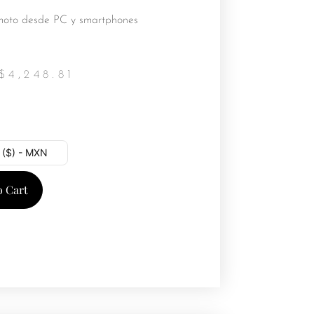
oto desde PC y smartphones
$
4,248.81
 ($) - MXN
o Cart