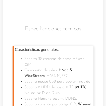
Especificaciones técnicas
Características generales:
Soporta 32 cámaras de hasta máximo
32MP
Compresión de video:
H.265 &
WiseStream
, H264, MJPEG
Soporta mouse USB para operar (incluido)
Soporta 8 HDD de hasta 10TB (
80TB
).
No incluye Disco Duro
.
Soporta Hanwha security DDNS.
Soporta conexión por código QR,
Wisenet