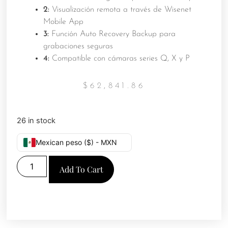
2:
Visualización remota a través de Wisenet
Mobile App
3:
Función Auto Recovery Backup para
grabaciones seguras
4:
Compatible con cámaras series Q, X y P
$
62,841.86
26 in stock
Mexican peso ($) - MXN
Add To Cart