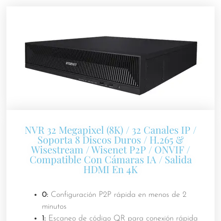
NVR 32 Megapixel (8K) / 32 Canales IP /
Soporta 8 Discos Duros / H.265 &
Wisestream / Wisenet P2P / ONVIF /
Compatible Con Cámaras IA / Salida
HDMI En 4K
0:
Configuración P2P rápida en menos de 2
minutos
1:
Escaneo de código QR para conexión rápida