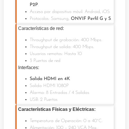
P2P
.
Acceso por dispositivo móvil: Android, iOS
Protocolos: Samsung,
ONVIF Perfil G y S
.
Características de red:
Throughput de grabación: 400 Mbps.
Throughput de salida: 400 Mbps.
Usuarios remotos: Hasta 10
3 Puertos de red
Interfaces:
Salida HDMI en 4K
.
Salida HDMI 1080P
Alarma: 8 Entradas / 4 Salidas
USB: 2 Puertos
Características Físicas y Eléctricas:
Temperatura de Operación: 0 a 40°C.
Alimentación: 100 – 240 VCA
Max.