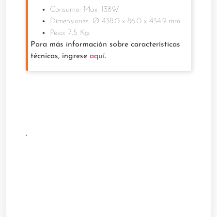
Consumo: Max. 138W.
Dimensiones:
Ø 438.0 x 86.0 x 434.9 mm.
Peso: 7.5 Kg.
Para más información sobre características
técnicas, ingrese
aquí
.
.