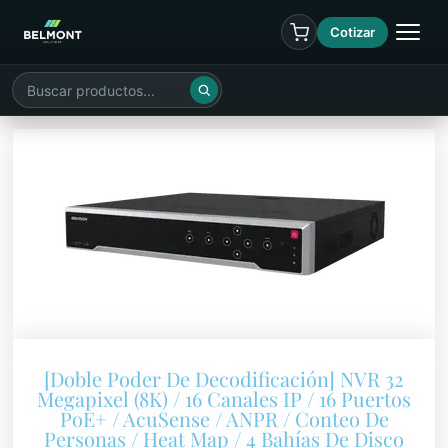
Cotizar
[Doble Poder De Decodificación] NVR 32
Megapixel (8K) / 16 Canales IP / 16 Puertos
PoE+ / AcuSense / ANPR / Conteo De
Personas / Heat Map / 4 Bahías De Disco