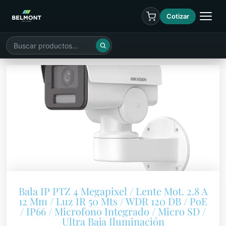
Cotizar
Bala IP PTZ 4 Megapixel / Lente Mot. 2.8 A
12 Mm / Luz IR 50 Mts / WDR 120 DB / PoE
/ IP66 / Microfono Integrado / Micro SD /
Ultra Baja Iluminación