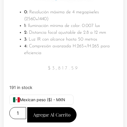
0:
Resolución máxima de 4 megapíxeles
(2560×1440)
1:
Iluminación mínima de color: 0.007 lux
2:
Distancia focal ajustable de 2.8 a 12 mm
3:
Luz IR con alcance hasta 50 metros
4:
Compresión avanzada H.265+/H.265 para
eficiencia
$
3,817.59
191 in stock
Mexican peso ($) - MXN
Agregar Al Carrito