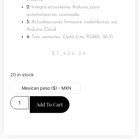
2:
Integra ecosistema Arduino para
automatización avanzada
3:
Actualizaciones firmware inalámbricas vía
Arduino Cloud
4:
Tres variantes: Opta Lite, RS485, Wi-Fi
$
7,406.26
20 in stock
Mexican peso ($) - MXN
Add To Cart