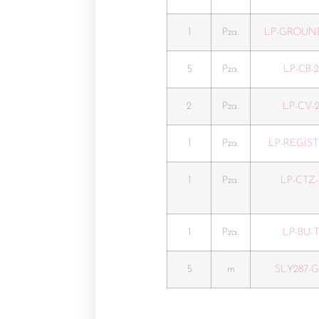
1
Pza.
LP-GROUN
5
Pza.
LP-CB-
2
Pza.
LP-CV-
1
Pza.
LP-REGIST
1
Pza.
LP-CTZ-
1
Pza.
LP-BU-
5
m
SLY287-