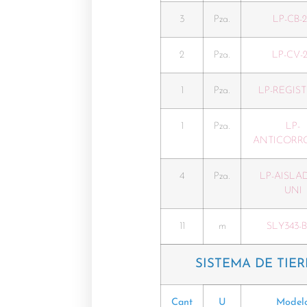
3
Pza.
LP-CB-
2
Pza.
LP-CV-
1
Pza.
LP-REGIST
1
Pza.
LP-
ANTICORR
4
Pza.
LP-AISLA
UNI
11
m
SLY343-
SISTEMA DE TIER
Cant
U
Model