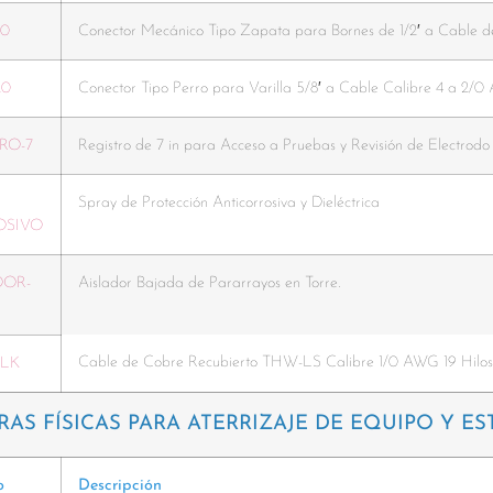
20
Conector Mecánico Tipo Zapata para Bornes de 1/2′ a Cable 
20
Conector Tipo Perro para Varilla 5/8′ a Cable Calibre 4 a 2/
RO-7
Registro de 7 in para Acceso a Pruebas y Revisión de Electrodo
Spray de Protección Anticorrosiva y Dieléctrica
OSIVO
DOR-
Aislador Bajada de Pararrayos en Torre.
Cable de Cobre Recubierto THW-LS Calibre 1/0 AWG 19 Hilo
BLK
RAS FÍSICAS PARA ATERRIZAJE DE EQUIPO Y E
o
Descripción