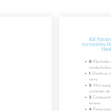
Kit Para
Accesorios D
Hast
0:
Electrodo d
conductivida
1:
Diseño en d
tierra
2:
Filtro equi
corrientes de
3:
Compuesto a
terreno
4:
Pararrayos