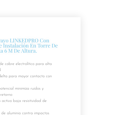
rrayo LINKEDPRO Con
e Instalación En Torre De
a 6 M De Altura.
e cobre electrolítico para alta
d
elta para mayor contacto con
potencial minimiza ruidos y
 retorno
ctivo baja resistividad de
 de aluminio contra impactos