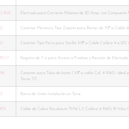
D-30A
Electrodo para Corriente Máxima de 30 Amp. con Compuesto 
20
Conector Mecánico Tipo Zapata para Bornes de 1/2′ a Cable 
20
Conector Tipo Perro para Varilla 5/8′ a Cable Calibre 4 a 2/
RO-7
Registro de 7 in para Acceso a Pruebas y Revisión de Electrodo
114
Conector para Tubo de hasta 1 1/4′ a cable Cal. 4 AWG. Ideal p
Torres TZ
TZ
Barra de Unión Instalación en Torre
GRN
Cable de Cobre Recubierto THW-LS Calibre 4 AWG 19 Hilos C