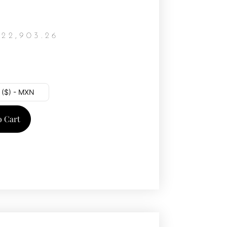
$
22,903.26
 ($) - MXN
o Cart