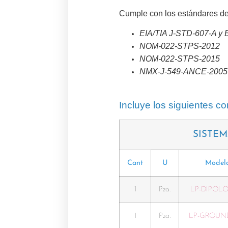
Cumple con los estándares de
EIA/TIA J-STD-607-A y 
NOM-022-STPS-2012
NOM-022-STPS-2015
NMX-J-549-ANCE-2005
Incluye los siguientes 
SISTEM
Cant
U
Model
1
Pza.
LP-DIPOL
1
Pza.
LP-GROUN