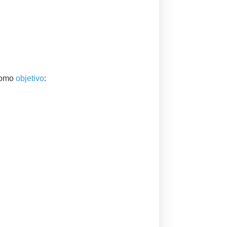
 como
objetivo
: