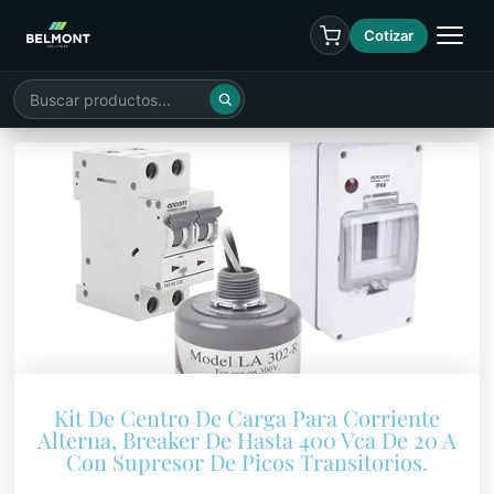
Cotizar
Kit De Centro De Carga Para Corriente
Alterna, Breaker De Hasta 400 Vca De 20 A
Con Supresor De Picos Transitorios.