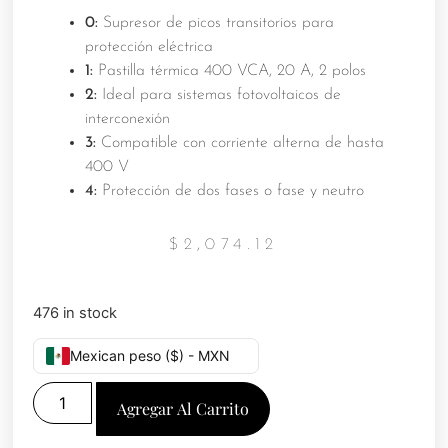
0:
Supresor de picos transitorios para
protección eléctrica
1:
Pastilla térmica 400 VCA, 20 A, 2 polos
2:
Ideal para sistemas fotovoltaicos de
interconexión
3:
Compatible con corriente alterna de hasta
400 V
4:
Protección de dos fases o fase y neutro
$
2,074.12
476 in stock
Mexican peso ($) - MXN
Agregar Al Carrito