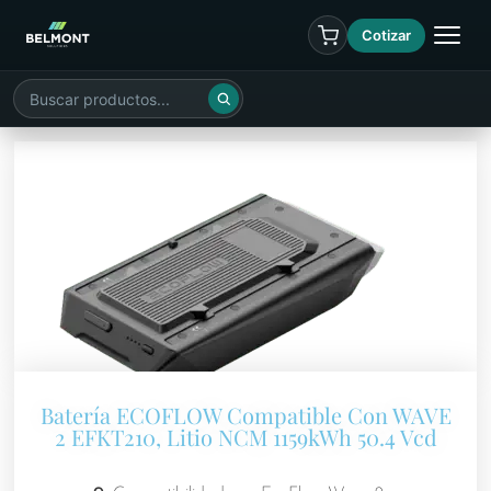
Cotizar
Batería ECOFLOW Compatible Con WAVE
2 EFKT210, Litio NCM 1159kWh 50.4 Vcd