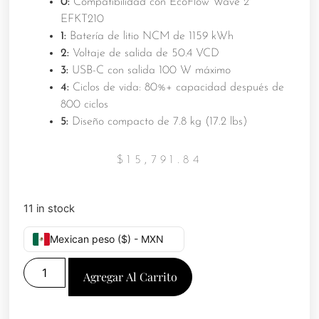
0:
Compatibilidad con EcoFlow Wave 2
EFKT210
1:
Batería de litio NCM de 1159 kWh
2:
Voltaje de salida de 50.4 VCD
3:
USB-C con salida 100 W máximo
4:
Ciclos de vida: 80%+ capacidad después de
800 ciclos
5:
Diseño compacto de 7.8 kg (17.2 lbs)
$
15,791.84
11 in stock
Mexican peso ($) - MXN
Agregar Al Carrito