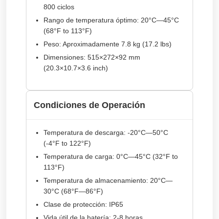
800 ciclos
Rango de temperatura óptimo:
20°C—45°C
(68°F to 113°F)
Peso:
Aproximadamente 7.8 kg (17.2 lbs)
Dimensiones:
515×272×92 mm
(20.3×10.7×3.6 inch)
Condiciones de Operación
Temperatura de descarga:
-20°C—50°C
(-4°F to 122°F)
Temperatura de carga:
0°C—45°C (32°F to
113°F)
Temperatura de almacenamiento:
20°C—
30°C (68°F—86°F)
Clase de protección:
IP65
Vida útil de la batería:
2-8 horas