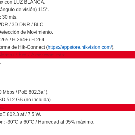
 Lux con LUZ BLANCA.
(ángulo de visión) 115°.
: 30 mts.
WDR / 3D DNR / BLC.
etección de Movimiento.
265 / H.264+ / H.264.
forma de Hik-Connect (
https://appstore.hikvision.com/
).
Alarmas / Red / Almacenamiento:
.
00 Mbps / PoE 802.3af ).
D 512 GB (no incluida).
as:
oE 802.3 af / 7.5 W.
ón: -30°C a 60°C / Humedad al 95% máximo.