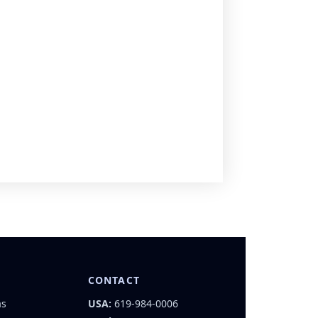
CONTACT
as
USA:
619-984-0006