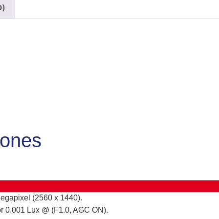
0)
iones
egapixel (2560 x 1440).
or 0.001 Lux @ (F1.0, AGC ON).