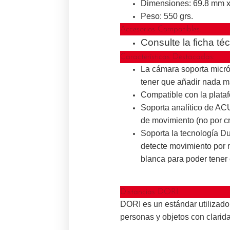
Dimensiones: 69.8 mm x
Peso: 550 grs.
Accesorios Compatibles:
Consulte la ficha té
Características Destacadas:
La cámara soporta micróf
tener que añadir nada m
Compatible con la plata
Soporta analítico de AC
de movimiento (no por cr
Soporta la tecnología D
detecte movimiento por 
blanca para poder tener 
Distancias DORI:
DORI es un estándar utilizado p
personas y objetos con clarida