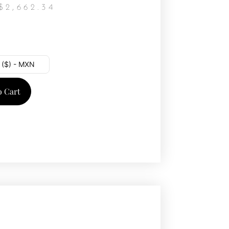
$
2,662.34
 ($) - MXN
o Cart