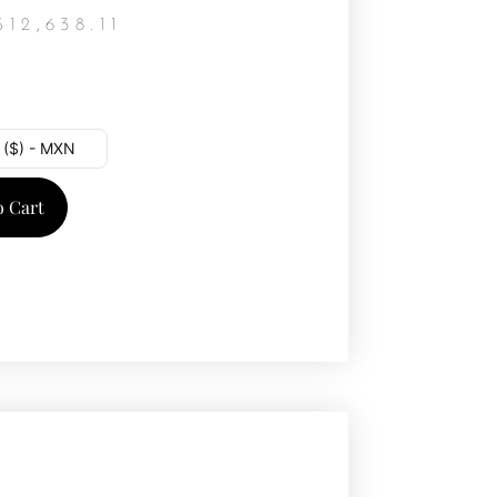
$
12,638.11
 ($) - MXN
o Cart