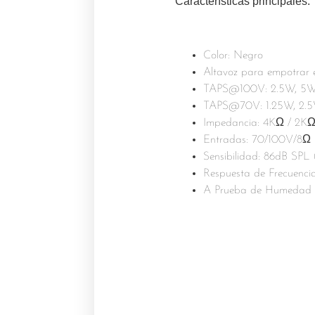
Características principales:
Color: Negro
Altavoz para empotrar 
TAPS@100V: 2.5W, 5W
TAPS@70V: 1.25W, 2.
Impedancia: 4KΩ / 2K
Entradas: 70/100V/8Ω
Sensibilidad: 86dB SPL
Respuesta de Frecuenci
A Prueba de Humedad