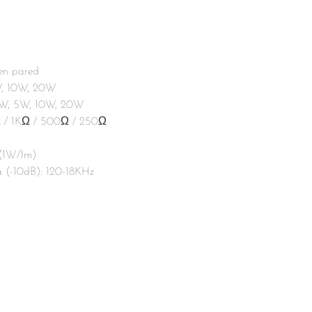
en pared
, 10W, 20W
5W, 5W, 10W, 20W
Ω / 1KΩ / 500Ω / 250Ω
 (1W/1m)
a (-10dB): 120-18KHz