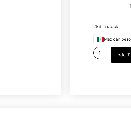
283 in stock
Mexican peso
Add T