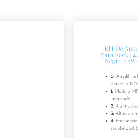
KIT De Ampl
Para Rack | 4
Negro 2.5W 
0:
Amplificad
potencia 1
1:
Módulo MP3,
integrado
2:
4 entradas
3:
Altavoz em
4:
Frecuencia 
sensibilidad 