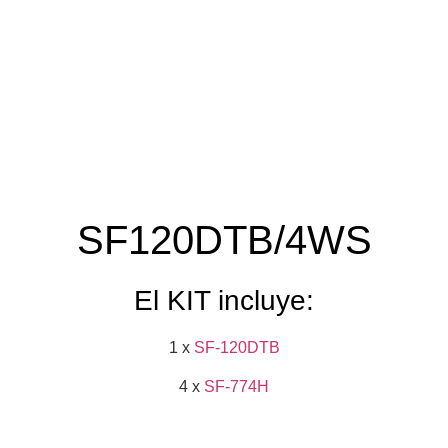
SF120DTB/4WS
El KIT incluye:
1 x
SF-120DTB
4 x
SF-774H