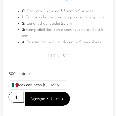
0:
Convierte 1 estéreo 3,5 mm a 2 salidas
1:
Carcasa chapada en oro para sonido óptimo
2:
Longitud del cable: 25 cm
3:
Compatibilidad con dispositivos de audio 3,5
mm
4:
Permite compartir audio entre 2 auriculares
$
129.51
500 in stock
Mexican peso ($) - MXN
Agregar Al Carrito