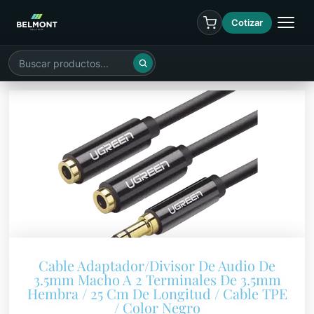
Cotizar
Cable Adaptador/Divisor De Audio De
3.5mm Macho A 2 Terminales De 3.5mm
Hembra / 25 Cm De Longitud / Cable TPE
/ Color Negro