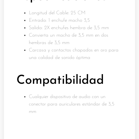
Longitud del Cable: 25 CM
Entrada: 1 enchufe macho 3,5
Salida: 2X enchufes hembra de 3,5 mm
Convierta un macho de 3,5 mm en dos
hembras de 3,5 mm
Carcasa y contactos chapados en oro para
una calidad de sonido óptima
Compatibilidad
Cualquier dispositivo de audio con un
conector para auriculares estándar de 3,5
mm